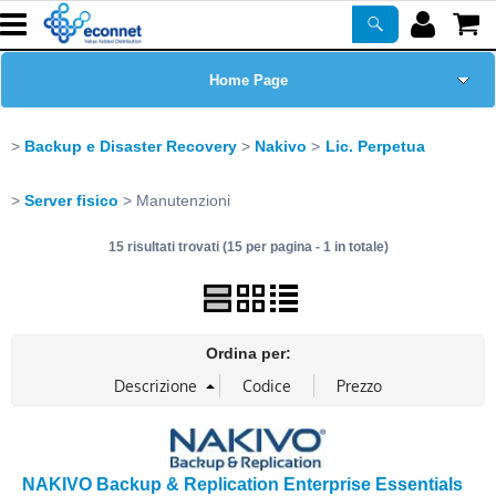
Home Page
Chi siamo
Backup e Disaster Recovery
Nakivo
Lic. Perpetua
Prodotti
Server fisico
Manutenzioni
15 risultati trovati (15 per pagina - 1 in totale)
Corsi
ASSISTENZA
Ordina per:
Certificazioni
Newsletter
NAKIVO Backup & Replication Enterprise Essentials
PROMO ATTIVE