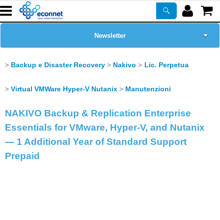
Newsletter
Home Page
Backup e Disaster Recovery
Nakivo
Lic. Perpetua
Chi siamo
Virtual VMWare Hyper-V Nutanix
Manutenzioni
NAKIVO Backup & Replication Enterprise
Prodotti
Essentials for VMware, Hyper-V, and Nutanix
Corsi
— 1 Additional Year of Standard Support
Prepaid
ASSISTENZA
Certificazioni
PROMO ATTIVE