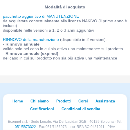
Modalità di acquisto
pacchetto aggiuntivo di MANUTENZIONE
da acquistare contestualmente alla licenza NAKIVO (il primo anno è
incluso)
disponibile nelle versioni a 1, 2 o 3 anni aggiuntivi
RINNOVO della manutenzione
(disponibile in 2 versioni):
-
Rinnovo annuale
valido solo nel caso in cui sia attiva una maintenance sul prodotto
-
Rinnovo annuale (expired)
nel caso in cui sul prodotto non sia più attiva una maintenance
Home
Chi siamo
Prodotti
Corsi
Assistenza
Certificazioni
Condizioni di vendita
Econnet s.r.l. · Sede Legale: Via Dei Lapidari 20/B · 40129 Bologna · Tel.
051/5873322
· Fax 051/7456973 · iscr. REA BO-0481011 · P.IVA