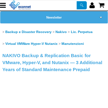
Newsletter
Home Page
Backup e Disaster Recovery
Nakivo
Lic. Perpetua
Chi siamo
Virtual VMWare Hyper-V Nutanix
Manutenzioni
NAKIVO Backup & Replication Basic for
Prodotti
VMware, Hyper-V, and Nutanix — 3 Additional
Corsi
Years of Standard Maintenance Prepaid
ASSISTENZA
Certificazioni
PROMO ATTIVE