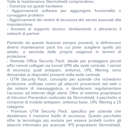
Tutte le maintenance Stormshield comprendono :
- Garanzia sui guasti hardware
- Aggiornamenti software per aggiungere funzionalità o
correggere problemi
- Aggiornamenti dei motori di sicurezza dei servizi associati alla
manutenzione
- Accesso al supporto tecnico, direttamente o attraverso il
network di partner
Partendo da queste features sempre presenti, si definiscono
diversi maintenance pack tra cui poter scegliere quello più
adatto, a seconda delle proprie esigenze in termini di
protezione:
- Remote Office Security Pack: ideale per proteggere piccoli
uffici remoti collegati via tunnel VPN alla sede centrale. I servizi
di sicurezza quali antispam, antivirus, URL filtering, sono
demandati ai dispositivi presenti nella sede centrale.
- UTM Security Pack: concepito per aziende che richiedono
protezione unificata contro gli attacchi provenienti dal web o
dai sistemi di messaggistica, e desiderano regolamentare
l'accesso ad internet degli utenti. Oltre al sistema proprietario
di Intrusion Prevention realizzato da Stormshield, il pacchetto si
compone di modulo antispam, antivirus base, URL filtering a 15
categorie.
- Premium UTM Security Pack: specifico per aziende che
desiderano il massimo livello di sicurezza. Questo pacchetto
offre la tecnologia più evoluta per essere protetti contro gli
attacchi informatici più avanzati. IPS proprietario Stormshield,