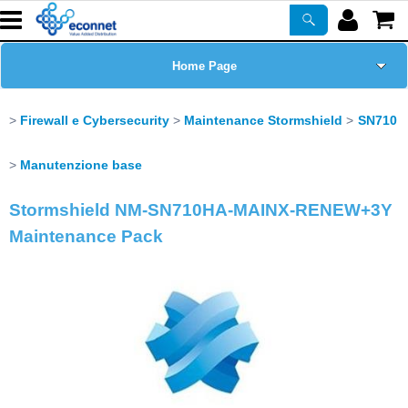
Home Page
Chi siamo
Firewall e Cybersecurity
Maintenance Stormshield
SN710
Prodotti
Manutenzione base
Stormshield NM-SN710HA-MAINX-RENEW+3Y
Corsi
Maintenance Pack
ASSISTENZA
Certificazioni
Newsletter
PROMO ATTIVE