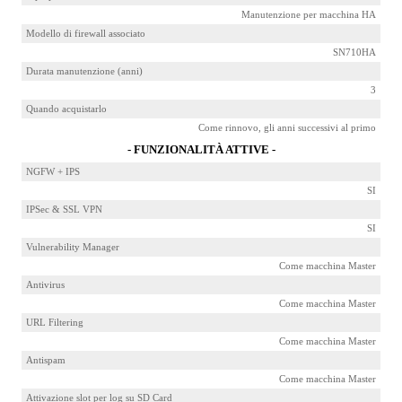
Manutenzione per macchina HA
Modello di firewall associato
SN710HA
Durata manutenzione (anni)
3
Quando acquistarlo
Come rinnovo, gli anni successivi al primo
- FUNZIONALITÀ ATTIVE -
NGFW + IPS
SI
IPSec & SSL VPN
SI
Vulnerability Manager
Come macchina Master
Antivirus
Come macchina Master
URL Filtering
Come macchina Master
Antispam
Come macchina Master
Attivazione slot per log su SD Card