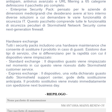
antispam, antivirus avanzato e URL filtering a 65 categorie
definiscono il pacchetto più completo.
- Enterprise Security Pack: pensato per le aziende di
dimensioni medio/grandi che desiderano avere al loro interno
diverse soluzioni a cui demandare le varie funzionalità di
sicurezza IT. Questo pacchetto comprende tutte le funzionalità
di sicurezza peculiari di Stormshield Network Security come
next-generation firewall.
Hardware exchange
Tutti i security packs includono una hardware maintenance che
consente di sostituire il prodotto in caso di guasti. Esistono due
tipi di servizio, che si differenziano per la rapidità con cui il
dispositivo viene rimpiazzato:
- Standard exchange : Il dispositivo guasto viene rimpiazzato
nel momento in cui questo viene ricevuto dallo Stormshield
customer service.
- Express exchange : Il dispositivo, una volta dichiarato guasto
dallo Stormshield support center, gode della sostituzione
anticipata. Il prodotto sostitutivo viene inviato immediatamente
con spedizione next business day.
- RIEPILOGO -
Nome pacchetto di manutenzione
NM-SN710HA-MAINX-RENEW+3Y
Tipo pacchetto di manutenzione