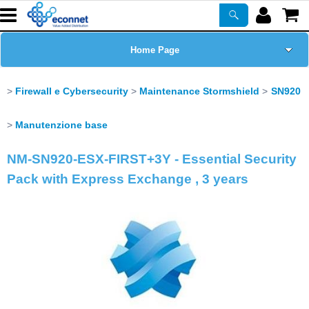
Home Page
Chi siamo
Firewall e Cybersecurity
Maintenance Stormshield
SN920
Prodotti
Manutenzione base
NM-SN920-ESX-FIRST+3Y - Essential Security
Corsi
Pack with Express Exchange , 3 years
ASSISTENZA
Certificazioni
Newsletter
PROMO ATTIVE