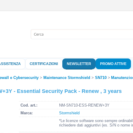
Sono già 
Per completare l'
nome utente e l
ASSISTENZA
CERTIFICAZIONI
NEWSLETTER
PROMO ATTIVE
clicca sul pu
Nome 
ewall e Cybersecurity
Maintenance Stormshield
SN710
Manutenzio
 - Essential Security Pack - Renew , 3 years
Pass
Cod. art.:
NM-SN710-ESS-RENEW+3Y
Marca:
Stormshield
Hai perso 
*Le licenze software sono sempre ordinabil
richiedere dati aggiuntivi (es. S/N o nome i