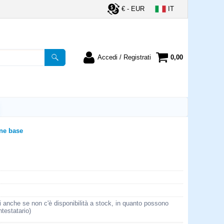
€ - EUR
IT
Accedi / Registrati
0,00
registrato
Sono un nuovo cliente
ordine inserisci il
Se non sei ancora registrato sul
a password e poi
nostro sito clicca sul pulsante
lsante "Accedi"
"Registrati"
utente:
ne base
word:
la password?
i anche se non c'è disponibilità a stock, in quanto possono
ntestatario)