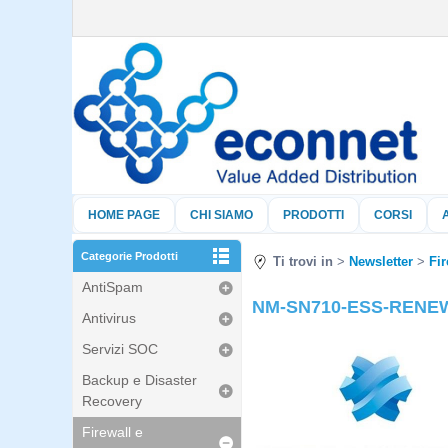
HOME PAGE
CHI SIAMO
PRODOTTI
CORSI
Categorie Prodotti
Ti trovi in
Newsletter
Fir
AntiSpam
NM-SN710-ESS-RENEW+3Y
Antivirus
Servizi SOC
Backup e Disaster
Recovery
Firewall e