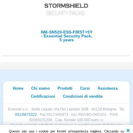
NM-SN520-ESS-FIRST+5Y
- Essential Security Pack,
5 years
Home
Chi siamo
Prodotti
Corsi
Assistenza
Certificazioni
Condizioni di vendita
Econnet s.r.l. · Sede Legale: Via Dei Lapidari 20/B · 40129 Bologna · Tel.
051/5873322
· Fax 051/7456973 · iscr. REA BO-0481011 · P.IVA
02965231208 · Cap. Sociale 100.000 euro i.v.
Società soggetta all'attività di direzione e coordinamento di Skillworks
Holding s.r.l. · Sede Legale: Via Vittorio Emanuele II 28 · Roncadelle (BS)
Questo sito usa i cookie per fornirti un'esperienza migliore. Cliccando su