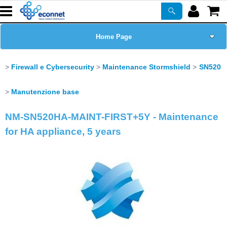
Home Page
Chi siamo
Firewall e Cybersecurity
Maintenance Stormshield
SN520
Prodotti
Manutenzione base
NM-SN520HA-MAINT-FIRST+5Y - Maintenance
Corsi
for HA appliance, 5 years
ASSISTENZA
Certificazioni
Newsletter
PROMO ATTIVE