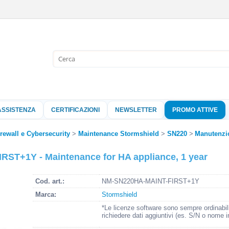
Sono già 
Per completare l'
nome utente e l
ASSISTENZA
CERTIFICAZIONI
NEWSLETTER
PROMO ATTIVE
clicca sul pu
Nome 
irewall e Cybersecurity
Maintenance Stormshield
SN220
Manutenzi
ST+1Y - Maintenance for HA appliance, 1 year
Pass
Cod. art.:
NM-SN220HA-MAINT-FIRST+1Y
Marca:
Stormshield
Hai perso 
*Le licenze software sono sempre ordinabil
richiedere dati aggiuntivi (es. S/N o nome i