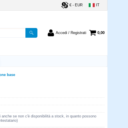
€ - EUR
IT
Accedi / Registrati
0,00
registrato
Sono un nuovo cliente
ordine inserisci il
Se non sei ancora registrato sul
a password e poi
nostro sito clicca sul pulsante
lsante "Accedi"
"Registrati"
utente:
one base
word:
la password?
i anche se non c'è disponibilità a stock, in quanto possono
ntestatario)