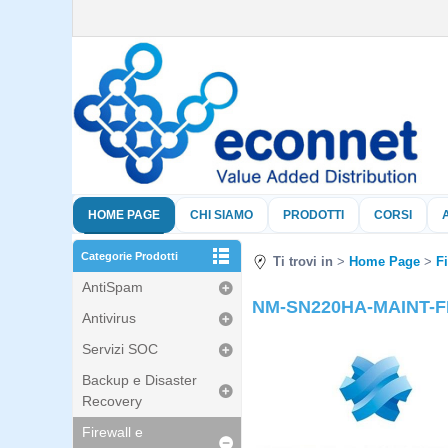
HOME PAGE
CHI SIAMO
PRODOTTI
CORSI
Categorie Prodotti
Ti trovi in
Home Page
F
AntiSpam
NM-SN220HA-MAINT-FIR
Antivirus
Servizi SOC
Backup e Disaster
Recovery
Firewall e