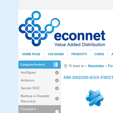
HOME PAGE
CHI SIAMO
PRODOTTI
CORSI
Categorie Prodotti
Ti trovi in
Newsletter
Fir
AntiSpam
NM-SN2200-ESX-FIRST+1
Antivirus
Servizi SOC
Backup e Disaster
Recovery
Firewall e