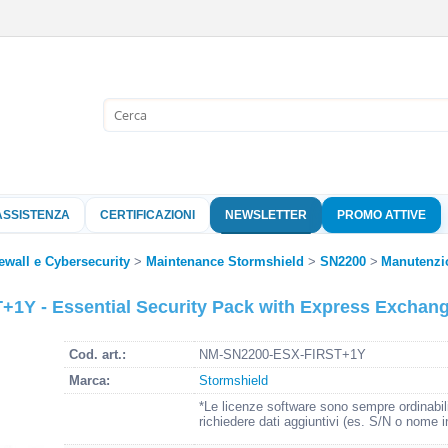
Sono già 
Per completare l'
nome utente e l
ASSISTENZA
CERTIFICAZIONI
NEWSLETTER
PROMO ATTIVE
clicca sul pu
Nome 
ewall e Cybersecurity
Maintenance Stormshield
SN2200
Manutenzi
Y - Essential Security Pack with Express Exchange
Pass
Cod. art.:
NM-SN2200-ESX-FIRST+1Y
Marca:
Stormshield
Hai perso 
*Le licenze software sono sempre ordinabil
richiedere dati aggiuntivi (es. S/N o nome i