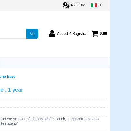
€ - EUR
IT
Accedi / Registrati
0,00
registrato
Sono un nuovo cliente
ordine inserisci il
Se non sei ancora registrato sul
a password e poi
nostro sito clicca sul pulsante
lsante "Accedi"
"Registrati"
utente:
one base
 , 1 year
word:
la password?
i anche se non c'è disponibilità a stock, in quanto possono
ntestatario)