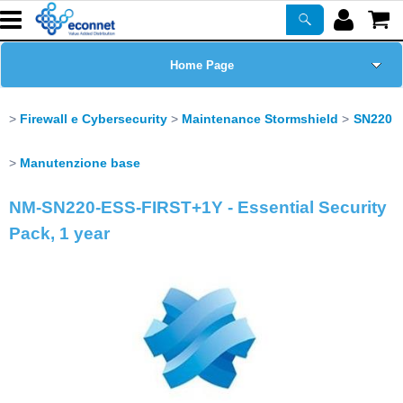
Home Page
Chi siamo
Firewall e Cybersecurity
Maintenance Stormshield
SN220
Prodotti
Manutenzione base
NM-SN220-ESS-FIRST+1Y - Essential Security
Corsi
Pack, 1 year
ASSISTENZA
Certificazioni
Newsletter
PROMO ATTIVE