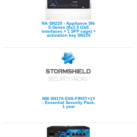
NA-SN220 - Appliance SN-
S-Series (8x2.5 GbE
interfaces + 1 SFP cage) +
activation key SN220
NM-SN170-ESS-FIRST+1Y
- Essential Security Pack,
1 year