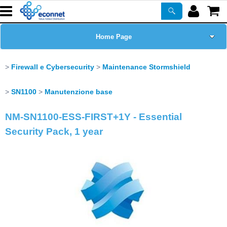
Home Page
Chi siamo
Firewall e Cybersecurity
Maintenance Stormshield
Prodotti
SN1100
Manutenzione base
NM-SN1100-ESS-FIRST+1Y - Essential
Corsi
Security Pack, 1 year
ASSISTENZA
Certificazioni
Newsletter
PROMO ATTIVE