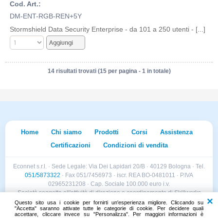
Cod. Art.:
DM-ENT-RGB-REN+5Y
Stormshield Data Security Enterprise - da 101 a 250 utenti - [...]
14 risultati trovati (15 per pagina - 1 in totale)
Home
Chi siamo
Prodotti
Corsi
Assistenza
Certificazioni
Condizioni di vendita
Econnet s.r.l. · Sede Legale: Via Dei Lapidari 20/B · 40129 Bologna · Tel.
051/5873322
· Fax 051/7456973 · iscr. REA BO-0481011 · P.IVA
02965231208 · Cap. Sociale 100.000 euro i.v.
Società soggetta all'attività di direzione e coordinamento di Skillworks
Holding s.r.l. · Sede Legale: Via Vittorio Emanuele II 28 · Roncadelle (BS)
Questo sito usa i cookie per fornirti un'esperienza migliore. Cliccando su
"Accetta" saranno attivate tutte le categorie di cookie. Per decidere quali
- C.F. 04151440981
accettare, cliccare invece su "Personalizza". Per maggiori informazioni è