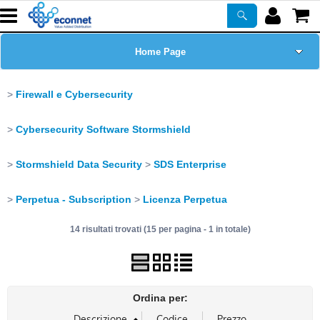
Home Page
Chi siamo
Firewall e Cybersecurity
Prodotti
Cybersecurity Software Stormshield
Corsi
Stormshield Data Security
SDS Enterprise
Perpetua - Subscription
Licenza Perpetua
ASSISTENZA
14 risultati trovati (15 per pagina - 1 in totale)
Certificazioni
Newsletter
Ordina per:
PROMO ATTIVE