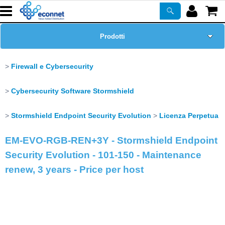
Prodotti
Home Page
Firewall e Cybersecurity
Chi siamo
Cybersecurity Software Stormshield
Corsi
Stormshield Endpoint Security Evolution
Licenza Perpetua
EM-EVO-RGB-REN+3Y - Stormshield Endpoint
ASSISTENZA
Security Evolution - 101-150 - Maintenance
renew, 3 years - Price per host
Certificazioni
Newsletter
PROMO ATTIVE