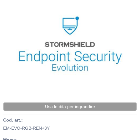
Usa le dita per ingrandire
Cod. art.:
EM-EVO-RGB-REN+3Y
Marca: