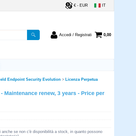
€ - EUR
IT
Accedi / Registrati
0,00
registrato
Sono un nuovo cliente
ordine inserisci il
Se non sei ancora registrato sul
a password e poi
nostro sito clicca sul pulsante
lsante "Accedi"
"Registrati"
utente:
eld Endpoint Security Evolution
Licenza Perpetua
 Maintenance renew, 3 years - Price per
word:
la password?
i anche se non c'è disponibilità a stock, in quanto possono