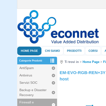
HOME PAGE
CHI SIAMO
PRODOTTI
CORSI
Categorie Prodotti
Ti trovi in
Home Page
F
AntiSpam
EM-EVO-RGB-REN+3Y - S
Antivirus
host
Servizi SOC
Backup e Disaster
Recovery
Firewall e