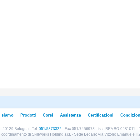
i siamo
Prodotti
Corsi
Assistenza
Certificazioni
Condizion
B · 40129 Bologna · Tel.
051/5873322
· Fax 051/7456973 · iscr. REA BO-0481011 · P
e e coordinamento di Skillworks Holding s.r.l. · Sede Legale: Via Vittorio Emanuele 