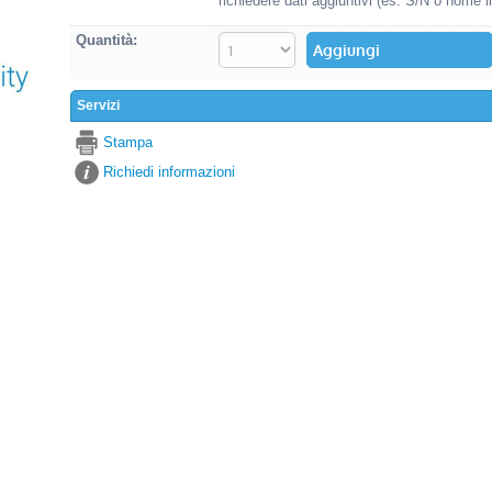
richiedere dati aggiuntivi (es. S/N o nome i
Quantità:
Servizi
Stampa
Richiedi informazioni