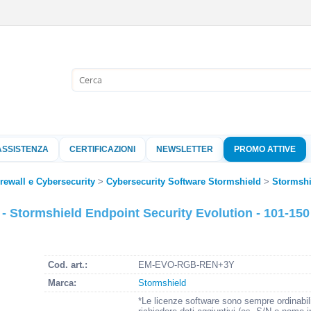
Sono già 
Per completare l'
nome utente e l
ASSISTENZA
CERTIFICAZIONI
NEWSLETTER
PROMO ATTIVE
clicca sul pu
Nome 
irewall e Cybersecurity
Cybersecurity Software Stormshield
Stormshi
tormshield Endpoint Security Evolution - 101-150 -
Pass
Cod. art.:
EM-EVO-RGB-REN+3Y
Hai perso 
Marca:
Stormshield
*Le licenze software sono sempre ordinabil