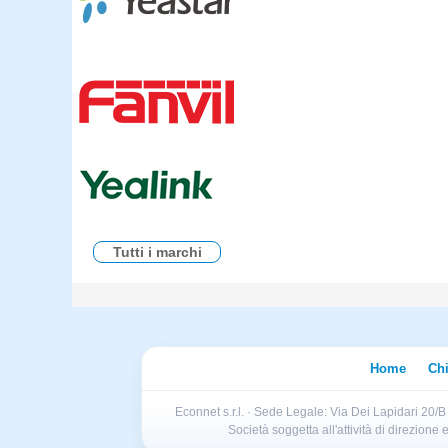
Tutti i marchi
Home
Ch
Econnet s.r.l. · Sede Legale: Via Dei Lapidari 20/
Società soggetta all'attività di direzion