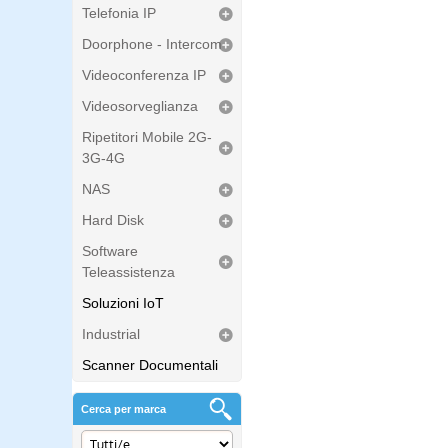
Telefonia IP
Doorphone - Intercom
Videoconferenza IP
Videosorveglianza
Ripetitori Mobile 2G-
3G-4G
NAS
Hard Disk
Software
Teleassistenza
Soluzioni IoT
Industrial
Scanner Documentali
Cerca per marca