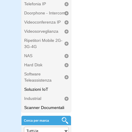
Telefonia IP
Doorphone - Intercom
Videoconferenza IP
Videosorveglianza
Ripetitori Mobile 2G-
3G-4G
NAS
Hard Disk
Software
Teleassistenza
Soluzioni IoT
Industrial
Scanner Documentali
Cerca per marca