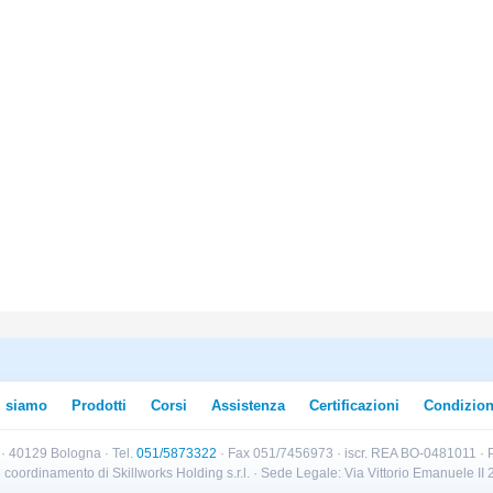
i siamo
Prodotti
Corsi
Assistenza
Certificazioni
Condizion
B · 40129 Bologna · Tel.
051/5873322
· Fax 051/7456973 · iscr. REA BO-0481011 · P
e e coordinamento di Skillworks Holding s.r.l. · Sede Legale: Via Vittorio Emanuele 