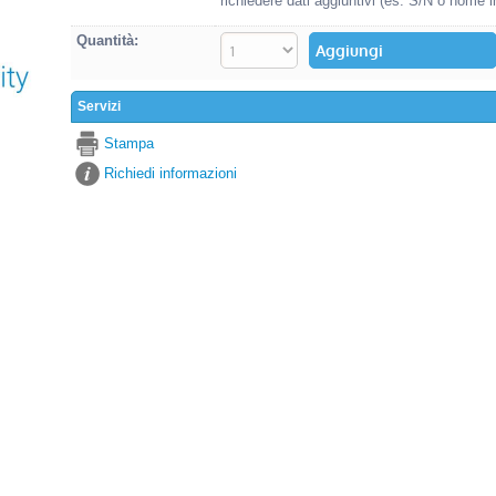
richiedere dati aggiuntivi (es. S/N o nome i
Quantità:
Servizi
Stampa
Richiedi informazioni