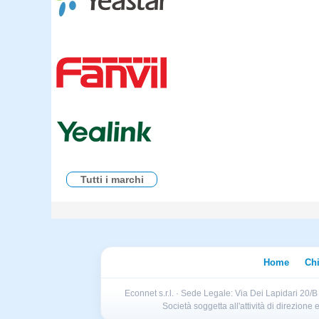
Tutti i marchi
Home
Ch
Econnet s.r.l. · Sede Legale: Via Dei Lapidari 20/
Società soggetta all'attività di direzion