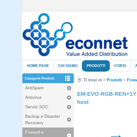
HOME PAGE
CHI SIAMO
PRODOTTI
CORSI
Categorie Prodotti
Ti trovi in
Prodotti
Firew
AntiSpam
EM-EVO-RGB-REN+1Y - S
Antivirus
host
Servizi SOC
Backup e Disaster
Recovery
Firewall e