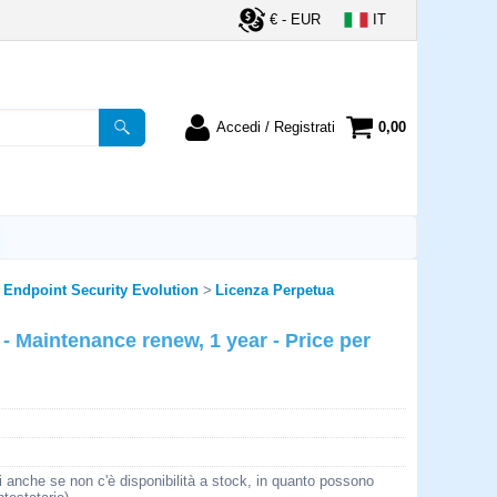
€ - EUR
IT
Accedi / Registrati
0,00
registrato
Sono un nuovo cliente
ordine inserisci il
Se non sei ancora registrato sul
a password e poi
nostro sito clicca sul pulsante
lsante "Accedi"
"Registrati"
utente:
 Endpoint Security Evolution
Licenza Perpetua
 Maintenance renew, 1 year - Price per
word:
la password?
i anche se non c'è disponibilità a stock, in quanto possono