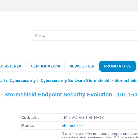
Sono già 
Per completare l'
nome utente e l
ASSISTENZA
CERTIFICAZIONI
NEWSLETTER
PROMO ATTIVE
clicca sul pu
Nome 
all e Cybersecurity
Cybersecurity Software Stormshield
Stormshield
tormshield Endpoint Security Evolution - 101-150 -
Pass
Cod. art.:
EM-EVO-RGB-REN+1Y
Hai perso 
Marca:
Stormshield
*Le licenze software sono sempre ordinabil