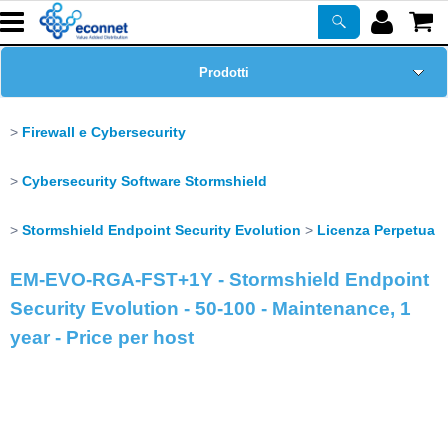
Prodotti
Home Page
Firewall e Cybersecurity
Chi siamo
Cybersecurity Software Stormshield
Corsi
Stormshield Endpoint Security Evolution
Licenza Perpetua
EM-EVO-RGA-FST+1Y - Stormshield Endpoint
ASSISTENZA
Security Evolution - 50-100 - Maintenance, 1
year - Price per host
Certificazioni
Newsletter
PROMO ATTIVE