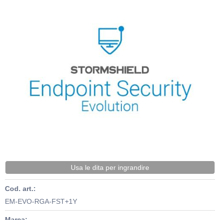
Usa le dita per ingrandire
Cod. art.:
EM-EVO-RGA-FST+1Y
Marca: