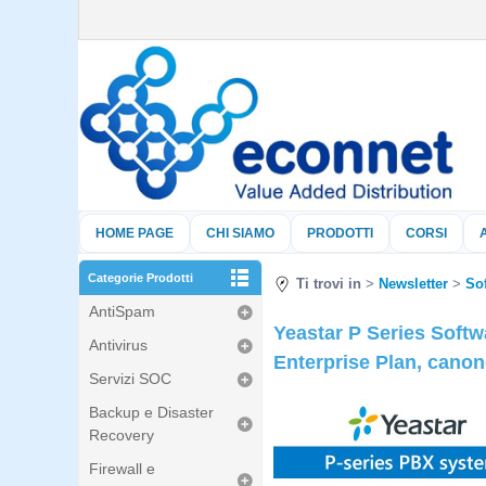
HOME PAGE
CHI SIAMO
PRODOTTI
CORSI
Categorie Prodotti
Ti trovi in
Newsletter
So
AntiSpam
Yeastar P Series Soft
Antivirus
Enterprise Plan, cano
Servizi SOC
Backup e Disaster
Recovery
Firewall e