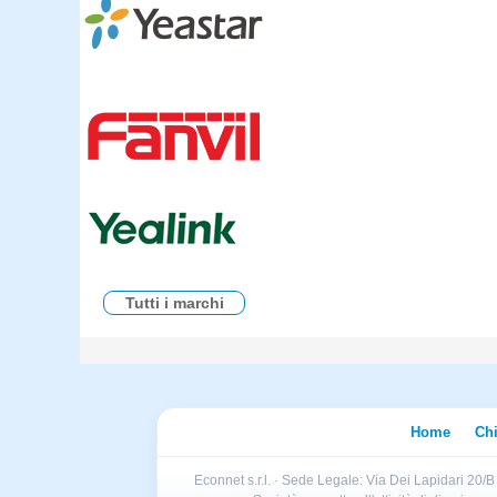
Tutti i marchi
Home
Ch
Econnet s.r.l. · Sede Legale: Via Dei Lapidari 20/