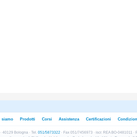
i siamo
Prodotti
Corsi
Assistenza
Certificazioni
Condizion
B · 40129 Bologna · Tel.
051/5873322
· Fax 051/7456973 · iscr. REA BO-0481011 · P