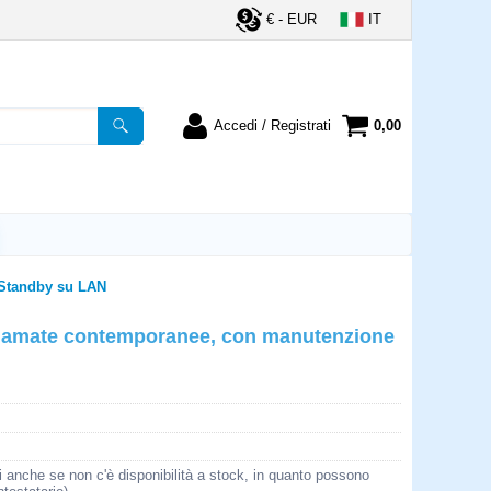
€ - EUR
IT
Accedi / Registrati
0,00
registrato
Sono un nuovo cliente
ordine inserisci il
Se non sei ancora registrato sul
a password e poi
nostro sito clicca sul pulsante
lsante "Accedi"
"Registrati"
utente:
 Standby su LAN
 chiamate contemporanee, con manutenzione
word:
la password?
i anche se non c'è disponibilità a stock, in quanto possono