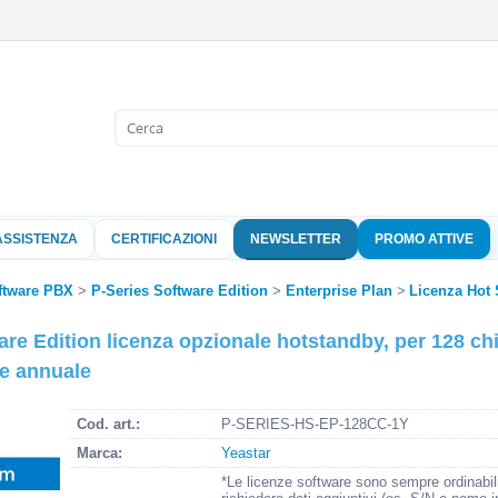
Sono già 
Per completare l'
nome utente e l
ASSISTENZA
CERTIFICAZIONI
NEWSLETTER
PROMO ATTIVE
clicca sul pu
Nome 
ftware PBX
P-Series Software Edition
Enterprise Plan
Licenza Hot
ware Edition licenza opzionale hotstandby, per 128
Pass
ne annuale
Cod. art.:
P-SERIES-HS-EP-128CC-1Y
Hai perso 
Marca:
Yeastar
*Le licenze software sono sempre ordinabil