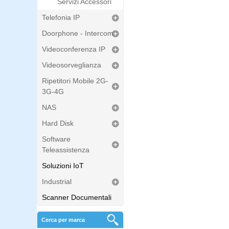
Servizi Accessori
Telefonia IP
Doorphone - Intercom
Videoconferenza IP
Videosorveglianza
Ripetitori Mobile 2G-
3G-4G
NAS
Hard Disk
Software
Teleassistenza
Soluzioni IoT
Industrial
Scanner Documentali
Cerca per marca