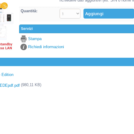
richiedere dati aggiuntivi (es. S/N o nome i
Quantità:
Servizi
Stampa
Richiedi informazioni
 Edition
(980,11 KB)
DEpdf.pdf