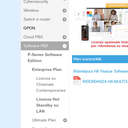
Cybersecurity
Wireless
Switch e router
GPON
Cloud PBX
Software PBX
P-Series Software
Files scaricaribili
Edition
Enterprise Plan
Ridondanza HA Yeastar Software
Licenza su
RIDONDANZA-HA-MULTISE
Chiamate
Contemporanee
Licenza Hot
Standby su
LAN
Ultimate Plan