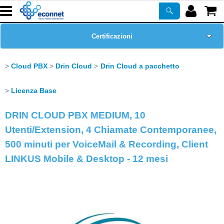
Certificazioni
Home Page
Cloud PBX
Drin Cloud
Drin Cloud a pacchetto
Chi siamo
Licenza Base
DRIN CLOUD PBX MEDIUM, 10
Prodotti
Utenti/Extension, 4 Chiamate Contemporanee,
Corsi
500 minuti per VoiceMail & Recording, Client
LINKUS Mobile & Desktop - 12 mesi
ASSISTENZA
Newsletter
PROMO ATTIVE