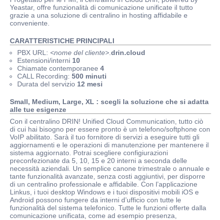
Yeastar, offre funzionalità di comunicazione unificate il tutto
grazie a una soluzione di centralino in hosting affidabile e
conveniente.
CARATTERISTICHE PRINCIPALI
PBX URL:
<nome del cliente>
.
drin.cloud
Estensioni/interni
10
Chiamate contemporanee
4
CALL Recording:
500 minuti
Durata del servizio
12 mesi
Small, Medium, Large, XL : scegli la soluzione che si adatta
alle tue esigenze
Con il centralino DRIN! Unified Cloud Communication, tutto ciò
di cui hai bisogno per essere pronto è un telefono/softphone con
VoIP abilitato. Sarà il tuo fornitore di servizi a eseguire tutti gli
aggiornamenti e le operazioni di manutenzione per mantenere il
sistema aggiornato. Potrai scegliere configiurazioni
preconfezionate da 5, 10, 15 e 20 interni a seconda delle
necessità aziendali. Un semplice canone trimestrale o annuale e
tante funzionalità avanzate, senza costi aggiuntivi, per disporre
di un centralino professionale e affidabile. Con l’applicazione
Linkus, i tuoi desktop Windows e i tuoi dispositivi mobili iOS e
Android possono fungere da interni d’ufficio con tutte le
funzionalità del sistema telefonico. Tutte le funzioni offerte dalla
comunicazione unificata, come ad esempio presenza,