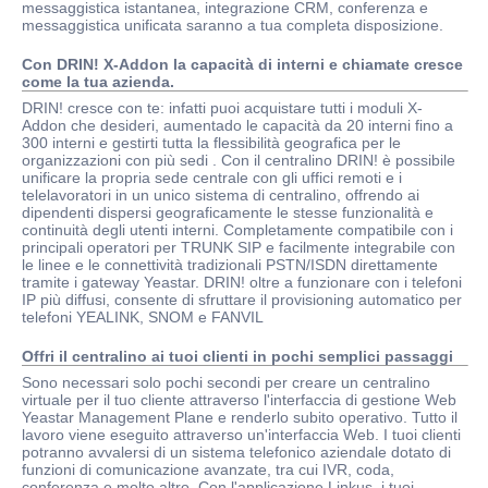
messaggistica istantanea, integrazione CRM, conferenza e
messaggistica unificata saranno a tua completa disposizione.
Con DRIN! X-Addon la capacità di interni e chiamate cresce
come la tua azienda.
DRIN! cresce con te: infatti puoi acquistare tutti i moduli X-
Addon che desideri, aumentado le capacità da 20 interni fino a
300 interni e gestirti tutta la flessibilità geografica per le
organizzazioni con più sedi . Con il centralino DRIN! è possibile
unificare la propria sede centrale con gli uffici remoti e i
telelavoratori in un unico sistema di centralino, offrendo ai
dipendenti dispersi geograficamente le stesse funzionalità e
continuità degli utenti interni. Completamente compatibile con i
principali operatori per TRUNK SIP e facilmente integrabile con
le linee e le connettività tradizionali PSTN/ISDN direttamente
tramite i gateway Yeastar. DRIN! oltre a funzionare con i telefoni
IP più diffusi, consente di sfruttare il provisioning automatico per
telefoni YEALINK, SNOM e FANVIL
Offri il centralino ai tuoi clienti in pochi semplici passaggi
Sono necessari solo pochi secondi per creare un centralino
virtuale per il tuo cliente attraverso l'interfaccia di gestione Web
Yeastar Management Plane e renderlo subito operativo. Tutto il
lavoro viene eseguito attraverso un'interfaccia Web. I tuoi clienti
potranno avvalersi di un sistema telefonico aziendale dotato di
funzioni di comunicazione avanzate, tra cui IVR, coda,
conferenza e molto altro. Con l'applicazione Linkus, i tuoi