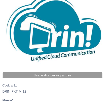
Usa le dita per ingrandire
Cod. art.:
DRIN-PKT-M.12
Marca: