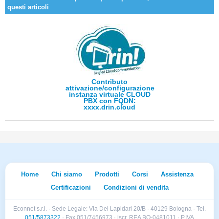
questi articoli
Contributo
attivazione/configurazione
instanza virtuale CLOUD
PBX con FQDN:
xxxx.drin.cloud
Home
Chi siamo
Prodotti
Corsi
Assistenza
Certificazioni
Condizioni di vendita
Econnet s.r.l. · Sede Legale: Via Dei Lapidari 20/B · 40129 Bologna · Tel.
051/5873322
· Fax 051/7456973 · iscr. REA BO-0481011 · P.IVA