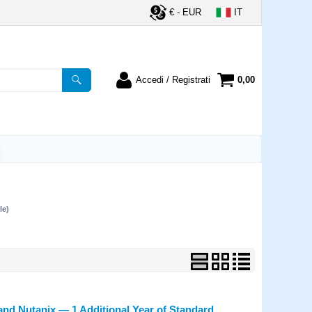
€ - EUR
IT
Accedi / Registrati
0,00
registrato
Sono un nuovo cliente
ordine inserisci il
Se non sei ancora registrato sul
a password e poi
nostro sito clicca sul pulsante
lsante "Accedi"
"Registrati"
utente:
le)
word:
la password?
nd Nutanix — 1 Additional Year of Standard