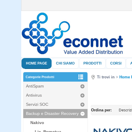
HOME PAGE
CHI SIAMO
PRODOTTI
CORSI
Ti trovi in
Home 
Categorie Prodotti
AntiSpam
Antivirus
Servizi SOC
Ordina per:
Backup e Disaster Recovery
Nakivo
Lic. Perpetua