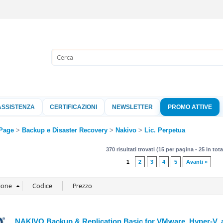
Sono già 
Per completare l'
nome utente e l
ASSISTENZA
CERTIFICAZIONI
NEWSLETTER
PROMO ATTIVE
clicca sul pu
Nome 
Page
Backup e Disaster Recovery
Nakivo
Lic. Perpetua
370 risultati trovati (15 per pagina - 25 in tota
Pass
1
2
3
4
5
Avanti »
Hai perso 
NAKIVO Backup & Replication Basic for VMware, Hyper-V, a