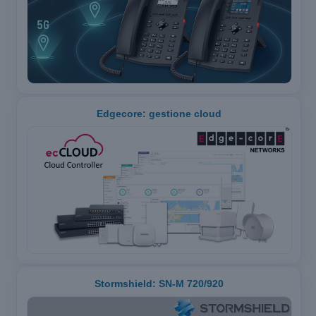
Edgecore: gestione cloud
Stormshield: SN-M 720/920