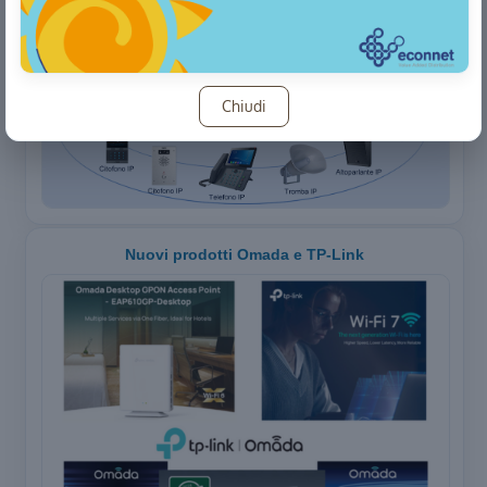
Nuovi Fanvil PN1, PN8 e PN24
Chiudi
Nuovi prodotti Omada e TP-Link