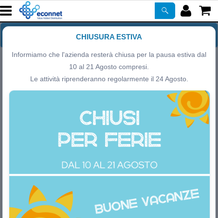
Home Page
CHIUSURA ESTIVA
Informiamo che l'azienda resterà chiusa per la pausa estiva dal
Chi siamo
10 al 21 Agosto compresi.
Le attività riprenderanno regolarmente il 24 Agosto.
Prodotti
Hospitality – Le soluzioni integrabili di Econnet
Corsi
ASSISTENZA
Certificazioni
Newsletter
PROMO ATTIVE