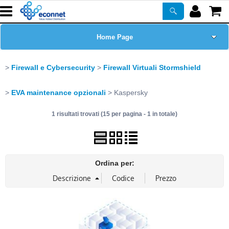
Home Page
Chi siamo
Firewall e Cybersecurity
Firewall Virtuali Stormshield
Prodotti
EVA maintenance opzionali
Kaspersky
1 risultati trovati (15 per pagina - 1 in totale)
Corsi
ASSISTENZA
Ordina per:
Certificazioni
Newsletter
PROMO ATTIVE