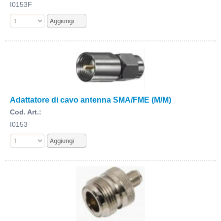
I0153F
Adattatore di cavo antenna SMA/FME (M/M)
Cod. Art.:
I0153