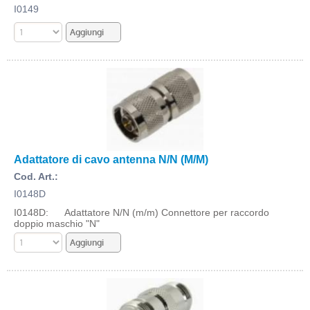
I0149
Adattatore di cavo antenna N/N (M/M)
Cod. Art.:
I0148D
I0148D: Adattatore N/N (m/m) Connettore per raccordo
doppio maschio "N"