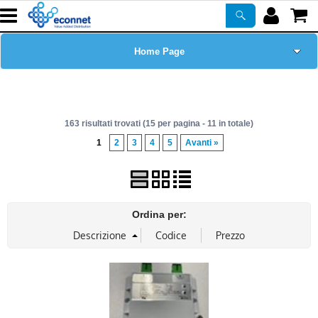
Home Page
Chi siamo
163 risultati trovati (15 per pagina - 11 in totale)
Prodotti
1
2
3
4
5
Avanti »
Corsi
ASSISTENZA
Ordina per:
Certificazioni
Newsletter
PROMO ATTIVE