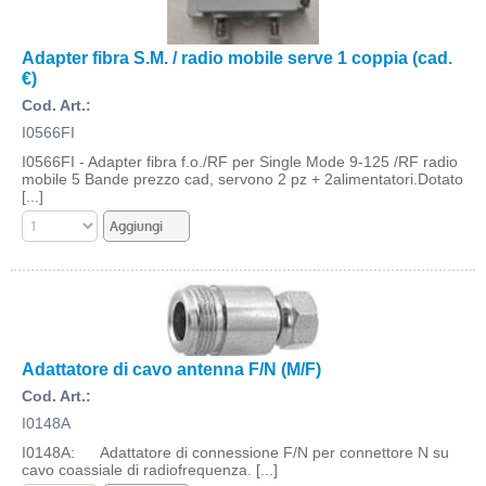
Adapter fibra S.M. / radio mobile serve 1 coppia (cad.
€)
Cod. Art.:
I0566FI
I0566FI - Adapter fibra f.o./RF per Single Mode 9-125 /RF radio
mobile 5 Bande prezzo cad, servono 2 pz + 2alimentatori.Dotato
[...]
Adattatore di cavo antenna F/N (M/F)
Cod. Art.:
I0148A
I0148A: Adattatore di connessione F/N per connettore N su
cavo coassiale di radiofrequenza. [...]