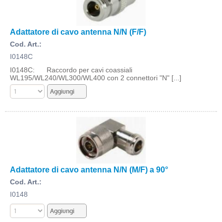
Adattatore di cavo antenna N/N (F/F)
Cod. Art.:
I0148C
I0148C: Raccordo per cavi coassiali
WL195/WL240/WL300/WL400 con 2 connettori "N" [...]
Adattatore di cavo antenna N/N (M/F) a 90°
Cod. Art.:
I0148