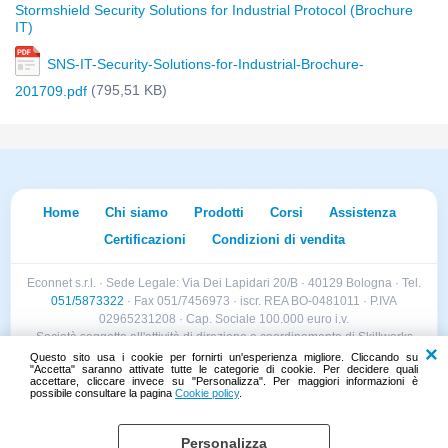
Stormshield Security Solutions for Industrial Protocol (Brochure
IT)
SNS-IT-Security-Solutions-for-Industrial-Brochure-
(795,51 KB)
201709.pdf
Home
Chi siamo
Prodotti
Corsi
Assistenza
Certificazioni
Condizioni di vendita
Econnet s.r.l. · Sede Legale: Via Dei Lapidari 20/B · 40129 Bologna · Tel.
051/5873322
· Fax 051/7456973 · iscr. REA BO-0481011 · P.IVA
02965231208 · Cap. Sociale 100.000 euro i.v.
Società soggetta all'attività di direzione e coordinamento di Skillworks
Holding s.r.l. · Sede Legale: Via Vittorio Emanuele II 28 · Roncadelle (BS)
Questo sito usa i cookie per fornirti un'esperienza migliore. Cliccando su
"Accetta" saranno attivate tutte le categorie di cookie. Per decidere quali
- C.F. 04151440981
accettare, cliccare invece su "Personalizza". Per maggiori informazioni è
possibile consultare la pagina
Cookie policy
.
Personalizza