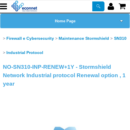
Home Page
Chi siamo
Firewall e Cybersecurity
Maintenance Stormshield
SN310
Prodotti
Industrial Protocol
NO-SN310-INP-RENEW+1Y - Stormshield
Corsi
Network Industrial protocol Renewal option , 1
ASSISTENZA
year
Certificazioni
Newsletter
PROMO ATTIVE