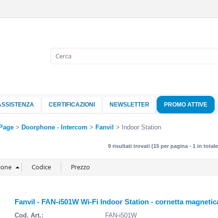
Sono già 
Per completare l'
nome utente e l
ASSISTENZA
CERTIFICAZIONI
NEWSLETTER
PROMO ATTIVE
clicca sul pu
Nome 
Page
Doorphone - Intercom
Fanvil
Indoor Station
9 risultati trovati (15 per pagina - 1 in totale
Pass
Hai perso 
Fanvil - FAN-i501W Wi-Fi Indoor Station - cornetta magneti
Cod. Art.:
FAN-i501W