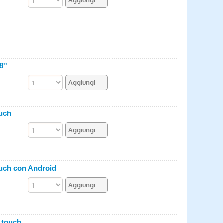
8''
ouch
touch con Android
' touch