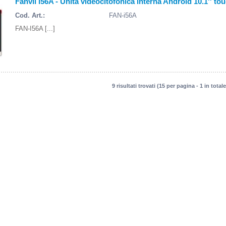
Fanvil i56A - Unità videocitofonica interna Android 10.1'' to
Cod. Art.:
FAN-i56A
FAN-I56A [...]
9 risultati trovati (15 per pagina - 1 in totale