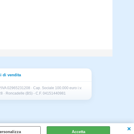
i di vendita
.IVA 02965231208 · Cap. Sociale 100.000 euro i.v.
II 28 · Roncadelle (BS) - C.F. 04151440981
ersonalizza
Accetta