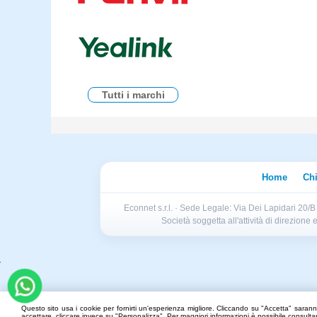
Tutti i marchi
Home
Ch
Econnet s.r.l. · Sede Legale: Via Dei Lapidari 20/
Società soggetta all'attività di direzion
Questo sito usa i cookie per fornirti un'esperienza migliore. Cliccando su "Accetta" saranno
accettare, cliccare invece su "Personalizza". Per maggiori informazioni è possibile consult