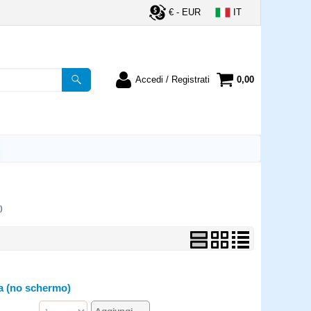
€ - EUR
IT
Accedi / Registrati
0,00
registrato
Sono un nuovo cliente
ordine inserisci il
Se non sei ancora registrato sul
a password e poi
nostro sito clicca sul pulsante
lsante "Accedi"
"Registrati"
utente:
)
word:
la password?
ca (no schermo)