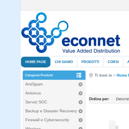
HOME PAGE
CHI SIAMO
PRODOTTI
CORSI
Ti trovi in
Home 
Categorie Prodotti
AntiSpam
Antivirus
Ordina per:
Servizi SOC
Backup e Disaster Recovery
Firewall e Cybersecurity
Wireless