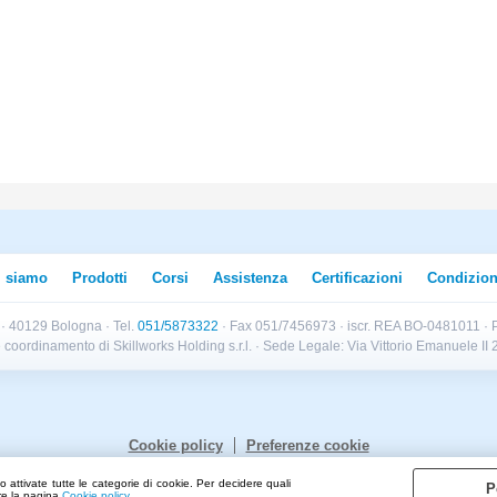
i siamo
Prodotti
Corsi
Assistenza
Certificazioni
Condizion
B · 40129 Bologna · Tel.
051/5873322
· Fax 051/7456973 · iscr. REA BO-0481011 · P
e e coordinamento di Skillworks Holding s.r.l. · Sede Legale: Via Vittorio Emanuele 
Cookie policy
Preferenze cookie
 attivate tutte le categorie di cookie. Per decidere quali
P
are la pagina
Cookie policy
.