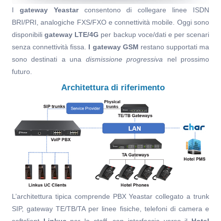
I
gateway Yeastar
consentono di collegare linee ISDN
BRI/PRI, analogiche FXS/FXO e connettività mobile. Oggi sono
disponibili
gateway LTE/4G
per backup voce/dati e per scenari
senza connettività fissa.
I gateway GSM
restano supportati ma
sono destinati a una
dismissione progressiva
nel prossimo
futuro.
Architettura di riferimento
L’architettura tipica comprende PBX Yeastar collegato a trunk
SIP, gateway TE/TB/TA per linee fisiche, telefoni di camera e