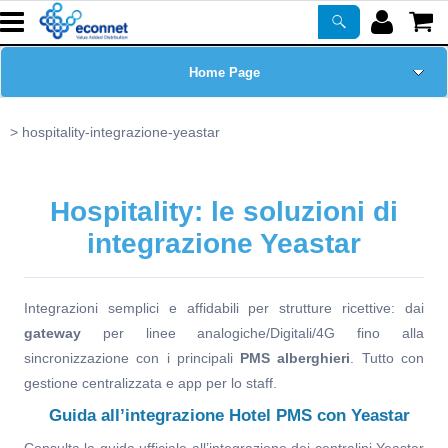
Home Page
Chi siamo
hospitality-integrazione-yeastar
Prodotti
Hospitality: le soluzioni di
Corsi
integrazione Yeastar
ASSISTENZA
Integrazioni semplici e affidabili per strutture ricettive: dai
gateway
per linee analogiche/Digitali/4G fino alla
Certificazioni
sincronizzazione con i principali
PMS alberghieri
. Tutto con
gestione centralizzata e app per lo staff.
Newsletter
Guida all’integrazione Hotel PMS con Yeastar
PROMO ATTIVE