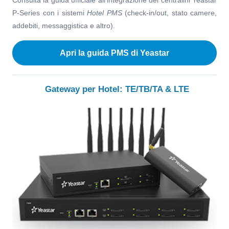
Consulta la guida ufficiale all’integrazione dei centralini Yeastar
P-Series con i sistemi
Hotel PMS
(check-in/out, stato camere,
addebiti, messaggistica e altro).
Apri la guida PMS di Yeastar
Gateway per Hotel: TE/TB/TA & LTE