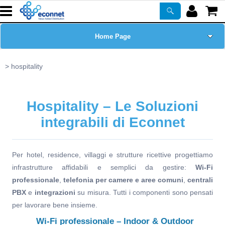
Home Page
Chi siamo
hospitality
Prodotti
Hospitality – Le Soluzioni
Corsi
integrabili di Econnet
ASSISTENZA
Per hotel, residence, villaggi e strutture ricettive progettiamo
infrastrutture affidabili e semplici da gestire:
Wi-Fi
Certificazioni
professionale
,
telefonia per camere e aree comuni
,
centrali
PBX
e
integrazioni
su misura. Tutti i componenti sono pensati
Newsletter
per lavorare bene insieme.
Wi-Fi professionale – Indoor & Outdoor
PROMO ATTIVE