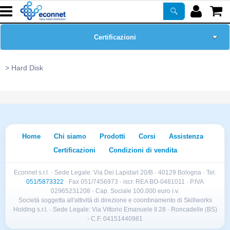
Certificazioni
Home Page
Hard Disk
Chi siamo
Prodotti
Home
Chi siamo
Prodotti
Corsi
Assistenza
Corsi
Certificazioni
Condizioni di vendita
ASSISTENZA
Econnet s.r.l. · Sede Legale: Via Dei Lapidari 20/B · 40129 Bologna · Tel.
051/5873322
· Fax 051/7456973 · iscr. REA BO-0481011 · P.IVA
02965231208 · Cap. Sociale 100.000 euro i.v.
Newsletter
Società soggetta all'attività di direzione e coordinamento di Skillworks
Holding s.r.l. · Sede Legale: Via Vittorio Emanuele II 28 · Roncadelle (BS)
- C.F. 04151440981
PROMO ATTIVE