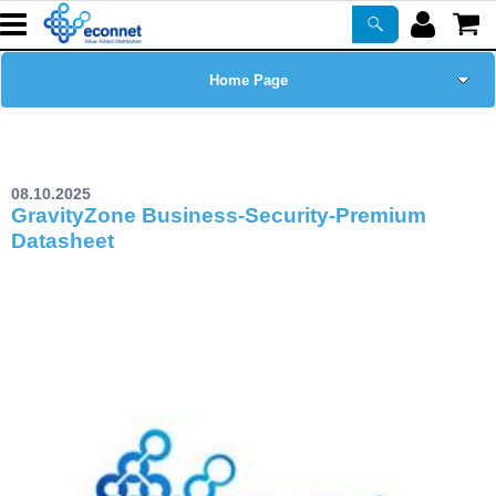
Home Page
Chi siamo
08.10.2025
Prodotti
GravityZone Business-Security-Premium
Datasheet
Corsi
ASSISTENZA
Certificazioni
Newsletter
PROMO ATTIVE