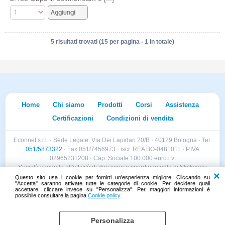
5 risultati trovati (15 per pagina - 1 in totale)
Home
Chi siamo
Prodotti
Corsi
Assistenza
Certificazioni
Condizioni di vendita
Econnet s.r.l. · Sede Legale: Via Dei Lapidari 20/B · 40129 Bologna · Tel.
051/5873322
· Fax 051/7456973 · iscr. REA BO-0481011 · P.IVA
02965231208 · Cap. Sociale 100.000 euro i.v.
Società soggetta all'attività di direzione e coordinamento di Skillworks
Holding s.r.l. · Sede Legale: Via Vittorio Emanuele II 28 · Roncadelle (BS)
Questo sito usa i cookie per fornirti un'esperienza migliore. Cliccando su
"Accetta" saranno attivate tutte le categorie di cookie. Per decidere quali
- C.F. 04151440981
accettare, cliccare invece su "Personalizza". Per maggiori informazioni è
possibile consultare la pagina
Cookie policy
.
Personalizza