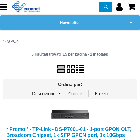
Newsletter
Home Page
GPON
5 risultati trovati (15 per pagina - 1 in totale)
Chi siamo
Prodotti
Ordina per:
Corsi
ASSISTENZA
Certificazioni
* Promo * - TP-Link - DS-P7001-01 - 1-port GPON OLT,
Broadcom Chipset, 1x SFP GPON port, 1x 10Gbps
PROMO ATTIVE