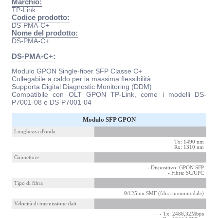
Marchio:
TP-Link
Codice prodotto:
DS-PMA-C+
Nome del prodotto:
DS-PMA-C+
DS-PMA-C+:
Modulo GPON Single-fiber SFP Classe C+
Collegabile a caldo per la massima flessibilità
Supporta Digital Diagnostic Monitoring (DDM)
Compatibile con OLT GPON TP-Link, come i modelli DS-
P7001-08 e DS-P7001-04
Modulo SFP GPON
Lunghezza d'onda
Tx: 1490 nm
Rx: 1310 nm
Connettore
- Dispositivo: GPON SFP
- Fibra: SC/UPC
Tipo di fibra
9/125µm SMF (fibra monomodale)
Velocità di trasmissione dati
- Tx: 2488,32Mbps