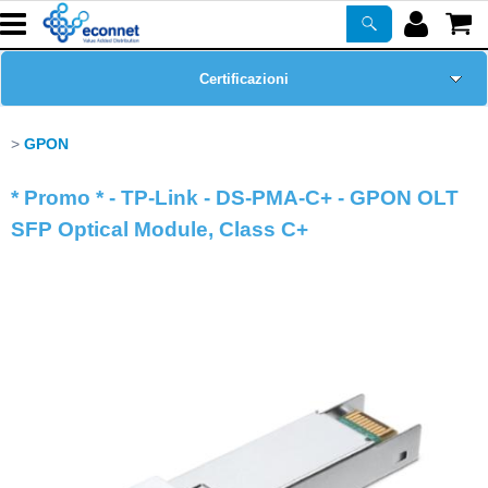
Certificazioni
Home Page
GPON
Chi siamo
* Promo * - TP-Link - DS-PMA-C+ - GPON OLT
SFP Optical Module, Class C+
Prodotti
Corsi
ASSISTENZA
Newsletter
PROMO ATTIVE