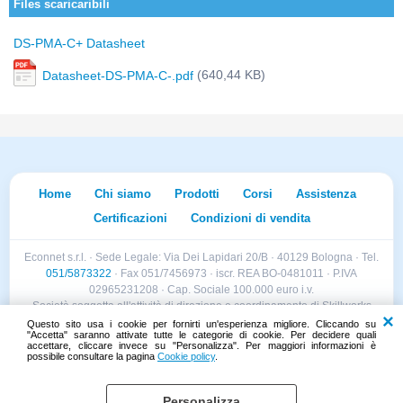
Files scaricaribili
DS-PMA-C+ Datasheet
(640,44 KB)
Datasheet-DS-PMA-C-.pdf
Home
Chi siamo
Prodotti
Corsi
Assistenza
Certificazioni
Condizioni di vendita
Econnet s.r.l. · Sede Legale: Via Dei Lapidari 20/B · 40129 Bologna · Tel.
051/5873322
· Fax 051/7456973 · iscr. REA BO-0481011 · P.IVA
02965231208 · Cap. Sociale 100.000 euro i.v.
Società soggetta all'attività di direzione e coordinamento di Skillworks
Holding s.r.l. · Sede Legale: Via Vittorio Emanuele II 28 · Roncadelle (BS)
Questo sito usa i cookie per fornirti un'esperienza migliore. Cliccando su
"Accetta" saranno attivate tutte le categorie di cookie. Per decidere quali
- C.F. 04151440981
accettare, cliccare invece su "Personalizza". Per maggiori informazioni è
possibile consultare la pagina
Cookie policy
.
Personalizza