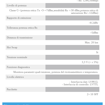
- Rx: 1244,16Mbps
Livello di potenza
Classe C+ (potenza ottica Tx +3~+7dBm,sensibilità Rx <-30 dBm,potenza ottica di
saturazione Rx>-12dBm)
Rapporto di estinzione
>8.2dBv
Tolleranza potenza ottica Rx
>5dBm
Distanza di trasmissione
Max. 20 km
Hot Swap
Si
Tensione nominale
3,3 V (< ± 5%)
Funzione diagnostica
Monitora parametri quali tensione, potenza del ricetrasmettitore e temperatura.
Livello elettrico
- Interfaccia dati: LVPECL
- Interfaccia di controllo: LVTTL
Pacchetto
2× 10 SFF