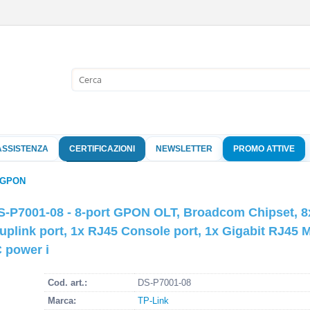
Sono già 
Per completare l'
nome utente e l
ASSISTENZA
CERTIFICAZIONI
NEWSLETTER
PROMO ATTIVE
clicca sul pu
Nome 
GPON
 DS-P7001-08 - 8-port GPON OLT, Broadcom Chipset,
Pass
 uplink port, 1x RJ45 Console port, 1x Gigabit RJ4
 power i
Hai perso 
Cod. art.:
DS-P7001-08
Marca:
TP-Link