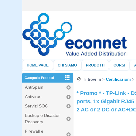
HOME PAGE
CHI SIAMO
PRODOTTI
CORSI
Categorie Prodotti
Ti trovi in
Certificazioni
AntiSpam
* Promo * - TP-Link -
Antivirus
ports, 1x Gigabit RJ45
Servizi SOC
2 AC or 2 DC or AC+DC
Backup e Disaster
Recovery
Firewall e