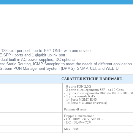
28 split per port - up to 1024 ONTs with one device.
 SFP+ ports and 1 gigabit uplink port.
dual built-in AC power supplies, DC optional
s: Static Routing, IGMP Snooping to meet the needs of different application
taStream PON Management System (DPMS), SNMP, CLI, and WEB UI
CARATTERISTICHE HARDWARE
- 8 porte PON 2,5G
- 2 porte di collegamento SFP+ da 10 Gbps
- 1 porta di collegamento RJ45 da 10/100/1000 
- 1 porta console RJ45
- 1× Porta MGMT RJ45
- 1× Porta di allarme (riservata)
Pulsante di reset
Doppia alimentazione
- CA: 100V~240V, 50/60Hz
- DC: -38,4V~-72V
Max. 70W