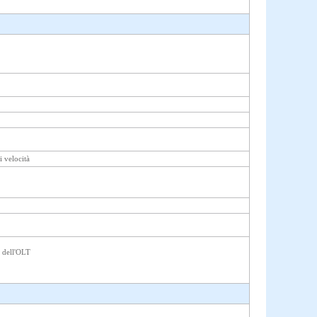
i velocità
 dell'OLT