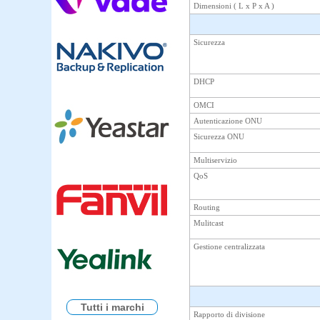
Dimensioni ( L x P x A )
Sicurezza
DHCP
OMCI
Autenticazione ONU
Sicurezza ONU
Multiservizio
QoS
Routing
Mulitcast
Gestione centralizzata
Tutti i marchi
Rapporto di divisione