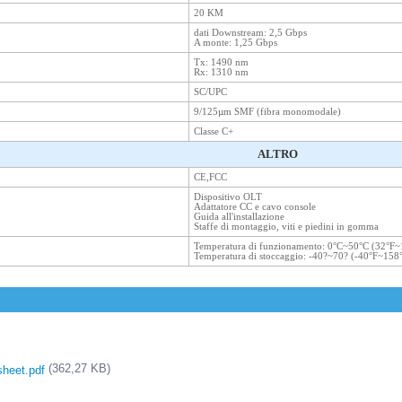
20 KM
dati Downstream: 2,5 Gbps
A monte: 1,25 Gbps
Tx: 1490 nm
Rx: 1310 nm
SC/UPC
9/125µm SMF (fibra monomodale)
Classe C+
ALTRO
CE,FCC
Dispositivo OLT
Adattatore CC e cavo console
Guida all'installazione
Staffe di montaggio, viti e piedini in gomma
Temperatura di funzionamento: 0°C~50°C (32°F~
Temperatura di stoccaggio: -40?~70? (-40°F~158
(362,27 KB)
heet.pdf