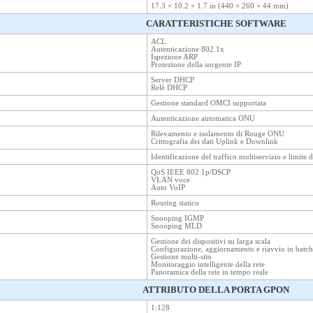
17.3 × 10.2 × 1.7 in (440 × 260 × 44 mm)
CARATTERISTICHE SOFTWARE
ACL
Autenticazione 802.1x
Ispezione ARP
Protezione della sorgente IP
Server DHCP
Relè DHCP
Gestione standard OMCI supportata
Autenticazione automatica ONU
Rilevamento e isolamento di Rouge ONU
Crittografia dei dati Uplink e Downlink
Identificazione del traffico multiservizio e limite d
QoS IEEE 802.1p/DSCP
VLAN voce
Auto VoIP
Routing statico
Snooping IGMP
Snooping MLD
Gestione dei dispositivi su larga scala
Configurazione, aggiornamento e riavvio in batch
Gestione multi-sito
Monitoraggio intelligente della rete
Panoramica della rete in tempo reale
ATTRIBUTO DELLA PORTA GPON
1:128