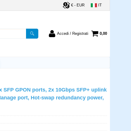
€ - EUR
IT
Accedi / Registrati
0,00
registrato
Sono un nuovo cliente
ordine inserisci il
Se non sei ancora registrato sul
a password e poi
nostro sito clicca sul pulsante
lsante "Accedi"
"Registrati"
utente:
 8x SFP GPON ports, 2x 10Gbps SFP+ uplink
word:
5 Manage port, Hot-swap redundancy power,
la password?