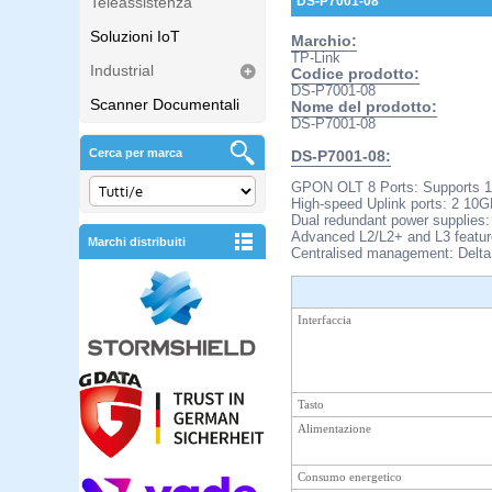
Teleassistenza
DS-P7001-08
Soluzioni IoT
Marchio:
TP-Link
Industrial
Codice prodotto:
DS-P7001-08
Scanner Documentali
Nome del prodotto:
DS-P7001-08
Cerca per marca
DS-P7001-08:
GPON OLT 8 Ports: Supports 1:1
High-speed Uplink ports: 2 10GE
Dual redundant power supplies: 
Advanced L2/L2+ and L3 feature
Marchi distribuiti
Centralised management: Del
Interfaccia
Tasto
Alimentazione
Consumo energetico