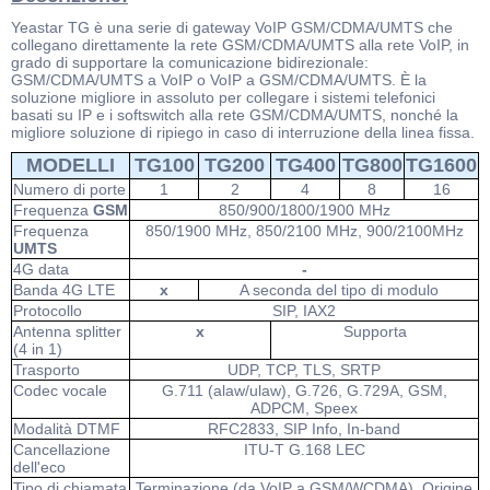
Yeastar TG è una serie di gateway VoIP GSM/CDMA/UMTS che
collegano direttamente la rete GSM/CDMA/UMTS alla rete VoIP, in
grado di supportare la comunicazione bidirezionale:
GSM/CDMA/UMTS a VoIP o VoIP a GSM/CDMA/UMTS. È la
soluzione migliore in assoluto per collegare i sistemi telefonici
basati su IP e i softswitch alla rete GSM/CDMA/UMTS, nonché la
migliore soluzione di ripiego in caso di interruzione della linea fissa.
MODELLI
TG100
TG200
TG400
TG800
TG1600
Numero di porte
1
2
4
8
16
Frequenza
GSM
850/900/1800/1900 MHz
Frequenza
850/1900 MHz, 850/2100 MHz, 900/2100MHz
UMTS
4G data
-
Banda 4G LTE
x
A seconda del tipo di modulo
Protocollo
SIP, IAX2
Antenna splitter
x
Supporta
(4 in 1)
Trasporto
UDP, TCP, TLS, SRTP
Codec vocale
G.711 (alaw/ulaw), G.726, G.729A, GSM,
ADPCM, Speex
Modalità DTMF
RFC2833, SIP Info, In-band
Cancellazione
ITU-T G.168 LEC
dell'eco
Tipo di chiamata
Terminazione (da VoIP a GSM/WCDMA), Origine