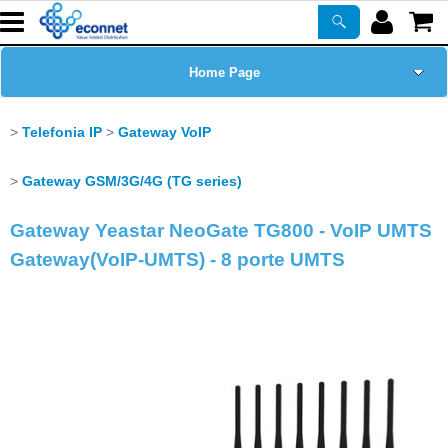
Home Page
Chi siamo
Telefonia IP
Gateway VoIP
Prodotti
Gateway GSM/3G/4G (TG series)
Gateway Yeastar NeoGate TG800 - VoIP UMTS
Corsi
Gateway(VoIP-UMTS) - 8 porte UMTS
ASSISTENZA
Certificazioni
Newsletter
PROMO ATTIVE