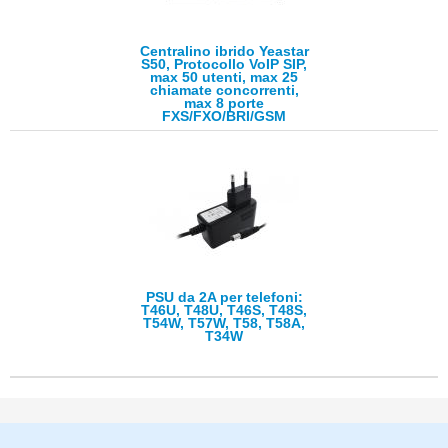
Centralino ibrido Yeastar
S50, Protocollo VoIP SIP,
max 50 utenti, max 25
chiamate concorrenti,
max 8 porte
FXS/FXO/BRI/GSM
PSU da 2A per telefoni:
T46U, T48U, T46S, T48S,
T54W, T57W, T58, T58A,
T34W