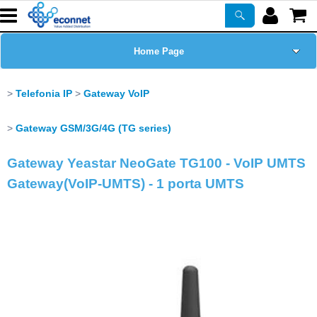
Home Page
Chi siamo
Telefonia IP
Gateway VoIP
Prodotti
Gateway GSM/3G/4G (TG series)
Gateway Yeastar NeoGate TG100 - VoIP UMTS
Corsi
Gateway(VoIP-UMTS) - 1 porta UMTS
ASSISTENZA
Certificazioni
Newsletter
PROMO ATTIVE