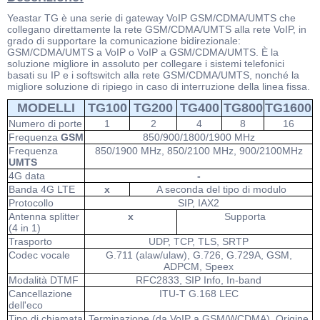
Yeastar TG è una serie di gateway VoIP GSM/CDMA/UMTS che
collegano direttamente la rete GSM/CDMA/UMTS alla rete VoIP, in
grado di supportare la comunicazione bidirezionale:
GSM/CDMA/UMTS a VoIP o VoIP a GSM/CDMA/UMTS. È la
soluzione migliore in assoluto per collegare i sistemi telefonici
basati su IP e i softswitch alla rete GSM/CDMA/UMTS, nonché la
migliore soluzione di ripiego in caso di interruzione della linea fissa.
MODELLI
TG100
TG200
TG400
TG800
TG1600
Numero di porte
1
2
4
8
16
Frequenza
GSM
850/900/1800/1900 MHz
Frequenza
850/1900 MHz, 850/2100 MHz, 900/2100MHz
UMTS
4G data
-
Banda 4G LTE
x
A seconda del tipo di modulo
Protocollo
SIP, IAX2
Antenna splitter
x
Supporta
(4 in 1)
Trasporto
UDP, TCP, TLS, SRTP
Codec vocale
G.711 (alaw/ulaw), G.726, G.729A, GSM,
ADPCM, Speex
Modalità DTMF
RFC2833, SIP Info, In-band
Cancellazione
ITU-T G.168 LEC
dell'eco
Tipo di chiamata
Terminazione (da VoIP a GSM/WCDMA), Origine