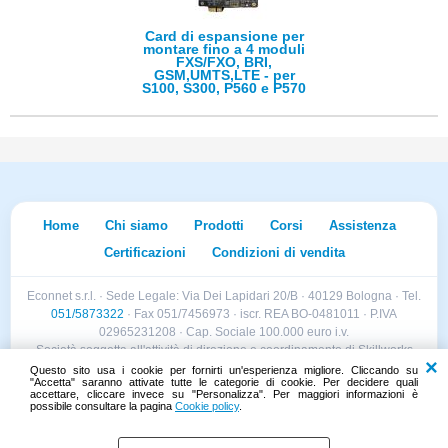
Card di espansione per
montare fino a 4 moduli
FXS/FXO, BRI,
GSM,UMTS,LTE - per
S100, S300, P560 e P570
Home
Chi siamo
Prodotti
Corsi
Assistenza
Certificazioni
Condizioni di vendita
Econnet s.r.l. · Sede Legale: Via Dei Lapidari 20/B · 40129 Bologna · Tel.
051/5873322
· Fax 051/7456973 · iscr. REA BO-0481011 · P.IVA
02965231208 · Cap. Sociale 100.000 euro i.v.
Società soggetta all'attività di direzione e coordinamento di Skillworks
Holding s.r.l. · Sede Legale: Via Vittorio Emanuele II 28 · Roncadelle (BS)
Questo sito usa i cookie per fornirti un'esperienza migliore. Cliccando su
"Accetta" saranno attivate tutte le categorie di cookie. Per decidere quali
- C.F. 04151440981
accettare, cliccare invece su "Personalizza". Per maggiori informazioni è
possibile consultare la pagina
Cookie policy
.