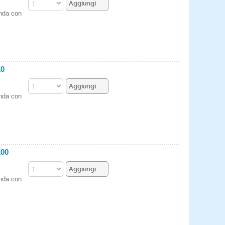
enda con
10
enda con
100
enda con