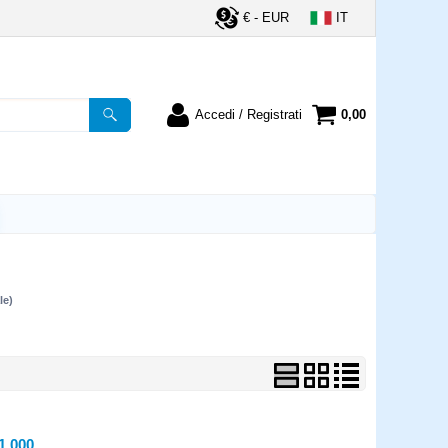
€ - EUR
IT
Accedi / Registrati
0,00
registrato
Sono un nuovo cliente
ordine inserisci il
Se non sei ancora registrato sul
a password e poi
nostro sito clicca sul pulsante
lsante "Accedi"
"Registrati"
utente:
le)
word:
la password?
1.000