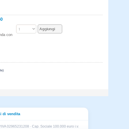
50
enda con
le)
i di vendita
.IVA 02965231208 · Cap. Sociale 100.000 euro i.v.