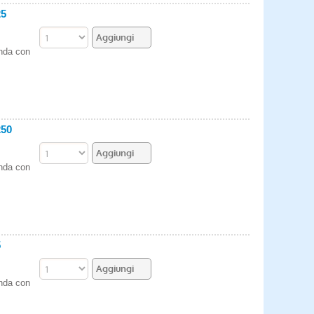
25
enda con
250
enda con
5
enda con