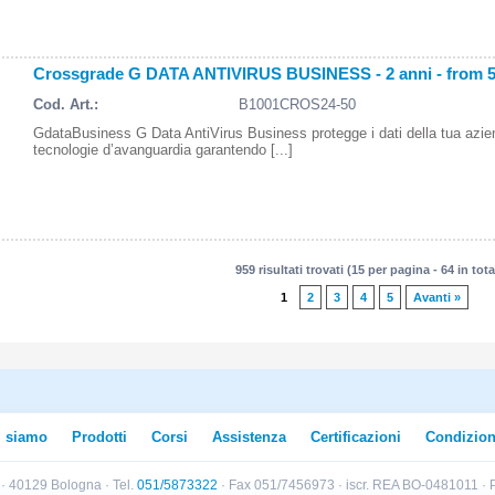
Crossgrade G DATA ANTIVIRUS BUSINESS - 2 anni - from 
Cod. Art.:
B1001CROS24-50
GdataBusiness G Data AntiVirus Business protegge i dati della tua azi
tecnologie d’avanguardia garantendo [...]
959 risultati trovati (15 per pagina - 64 in tota
1
2
3
4
5
Avanti »
i siamo
Prodotti
Corsi
Assistenza
Certificazioni
Condizion
B · 40129 Bologna · Tel.
051/5873322
· Fax 051/7456973 · iscr. REA BO-0481011 · P