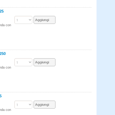
25
enda con
250
enda con
5
enda con