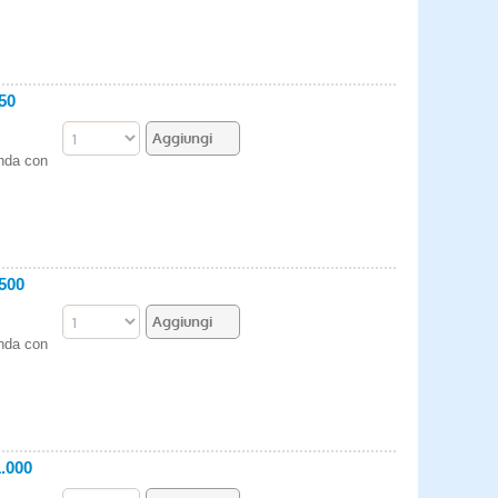
50
enda con
500
enda con
.000