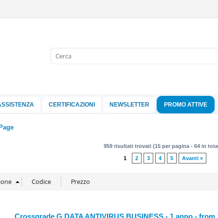
Sono già 
Per completare l'
nome utente e l
ASSISTENZA
CERTIFICAZIONI
NEWSLETTER
PROMO ATTIVE
clicca sul pu
Nome 
Page
959 risultati trovati (15 per pagina - 64 in tota
Pass
1
2
3
4
5
Avanti »
Hai perso 
Crossgrade G DATA ANTIVIRUS BUSINESS - 1 anno - from 