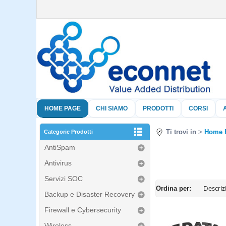
HOME PAGE
CHI SIAMO
PRODOTTI
CORSI
Ti trovi in
Home 
Categorie Prodotti
AntiSpam
Antivirus
Servizi SOC
Ordina per:
Backup e Disaster Recovery
Firewall e Cybersecurity
Wireless