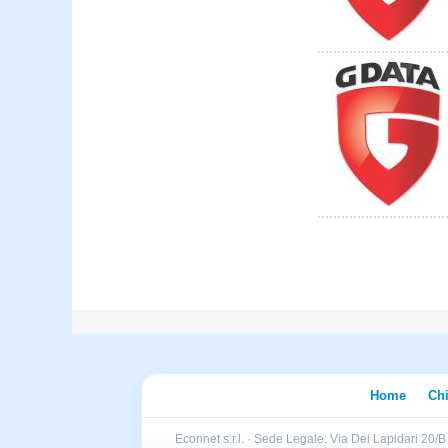
Home
Ch
Econnet s.r.l. · Sede Legale: Via Dei Lapidari 20/