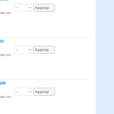
enda con
10
enda con
100
enda con