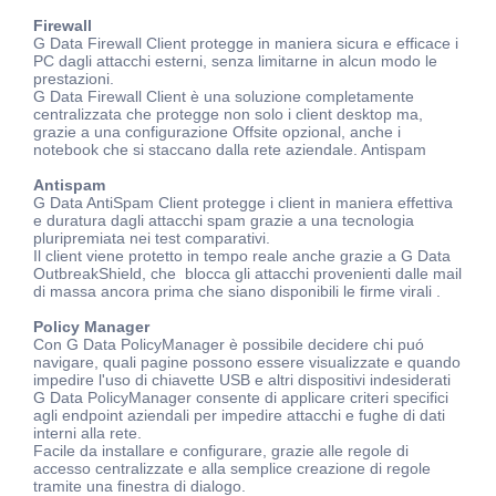
Firewall
G Data Firewall Client protegge in maniera sicura e efficace i
PC dagli attacchi esterni, senza limitarne in alcun modo le
prestazioni.
G Data Firewall Client è una soluzione completamente
centralizzata che protegge non solo i client desktop ma,
grazie a una configurazione Offsite opzional, anche i
notebook che si staccano dalla rete aziendale. Antispam
Antispam
G Data AntiSpam Client protegge i client in maniera effettiva
e duratura dagli attacchi spam grazie a una tecnologia
pluripremiata nei test comparativi.
Il client viene protetto in tempo reale anche grazie a G Data
OutbreakShield, che blocca gli attacchi provenienti dalle mail
di massa ancora prima che siano disponibili le firme virali .
Policy Manager
Con G Data PolicyManager è possibile decidere chi puó
navigare, quali pagine possono essere visualizzate e quando
impedire l'uso di chiavette USB e altri dispositivi indesiderati
G Data PolicyManager consente di applicare criteri specifici
agli endpoint aziendali per impedire attacchi e fughe di dati
interni alla rete.
Facile da installare e configurare, grazie alle regole di
accesso centralizzate e alla semplice creazione di regole
tramite una finestra di dialogo.