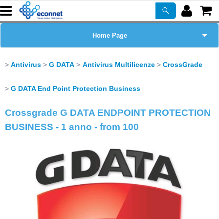
Home Page
Chi siamo
Antivirus
G DATA
Antivirus Multilicenze
CrossGrade
Prodotti
G DATA End Point Protection Business
Crossgrade G DATA ENDPOINT PROTECTION
Corsi
BUSINESS - 1 anno - from 100
ASSISTENZA
Certificazioni
Newsletter
PROMO ATTIVE