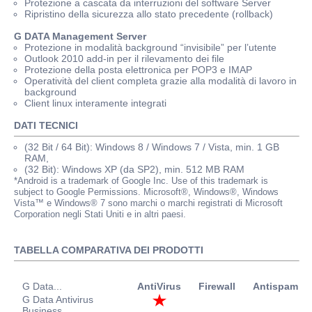
Protezione a cascata da interruzioni del software Server
Ripristino della sicurezza allo stato precedente (rollback)
G DATA Management Server
Protezione in modalità background “invisibile” per l’utente
Outlook 2010 add-in per il rilevamento dei file
Protezione della posta elettronica per POP3 e IMAP
Operatività del client completa grazie alla modalità di lavoro in
background
Client linux interamente integrati
DATI TECNICI
(32 Bit / 64 Bit): Windows 8 / Windows 7 / Vista, min. 1 GB
RAM,
(32 Bit): Windows XP (da SP2), min. 512 MB RAM
*Android is a trademark of Google Inc. Use of this trademark is
subject to Google Permissions. Microsoft®, Windows®, Windows
Vista™ e Windows® 7 sono marchi o marchi registrati di Microsoft
Corporation negli Stati Uniti e in altri paesi.
TABELLA COMPARATIVA DEI PRODOTTI
G Data...
AntiVirus
Firewall
Antispam
P
G Data Antivirus
Business