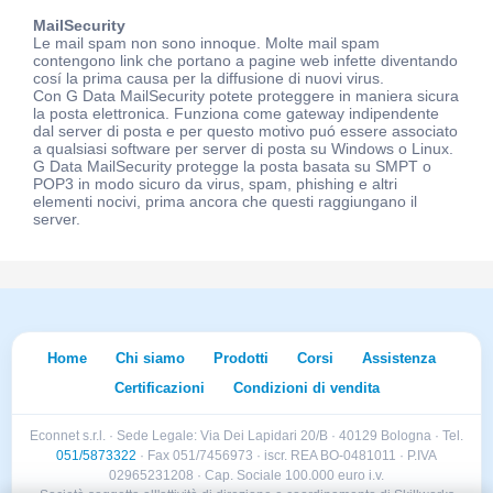
MailSecurity
Le mail spam non sono innoque. Molte mail spam
contengono link che portano a pagine web infette diventando
cosí la prima causa per la diffusione di nuovi virus.
Con G Data MailSecurity potete proteggere in maniera sicura
la posta elettronica. Funziona come gateway indipendente
dal server di posta e per questo motivo puó essere associato
a qualsiasi software per server di posta su Windows o Linux.
G Data MailSecurity protegge la posta basata su SMPT o
POP3 in modo sicuro da virus, spam, phishing e altri
elementi nocivi, prima ancora che questi raggiungano il
server.
Home
Chi siamo
Prodotti
Corsi
Assistenza
Certificazioni
Condizioni di vendita
Econnet s.r.l. · Sede Legale: Via Dei Lapidari 20/B · 40129 Bologna · Tel.
051/5873322
· Fax 051/7456973 · iscr. REA BO-0481011 · P.IVA
02965231208 · Cap. Sociale 100.000 euro i.v.