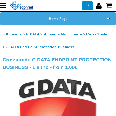
Home Page
Chi siamo
Antivirus
G DATA
Antivirus Multilicenze
CrossGrade
Prodotti
G DATA End Point Protection Business
Crossgrade G DATA ENDPOINT PROTECTION
Corsi
BUSINESS - 1 anno - from 1.000
ASSISTENZA
Certificazioni
Newsletter
PROMO ATTIVE