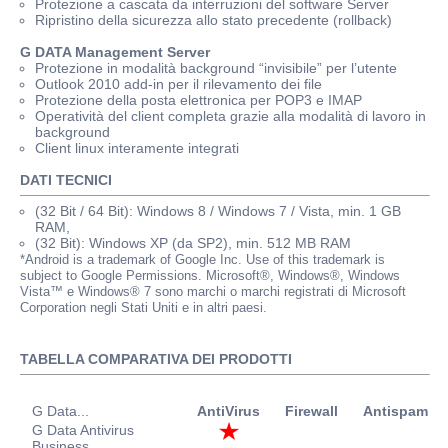
Protezione a cascata da interruzioni del software Server
Ripristino della sicurezza allo stato precedente (rollback)
G DATA Management Server
Protezione in modalità background “invisibile” per l’utente
Outlook 2010 add-in per il rilevamento dei file
Protezione della posta elettronica per POP3 e IMAP
Operatività del client completa grazie alla modalità di lavoro in
background
Client linux interamente integrati
DATI TECNICI
(32 Bit / 64 Bit): Windows 8 / Windows 7 / Vista, min. 1 GB
RAM,
(32 Bit): Windows XP (da SP2), min. 512 MB RAM
*Android is a trademark of Google Inc. Use of this trademark is
subject to Google Permissions. Microsoft®, Windows®, Windows
Vista™ e Windows® 7 sono marchi o marchi registrati di Microsoft
Corporation negli Stati Uniti e in altri paesi.
TABELLA COMPARATIVA DEI PRODOTTI
G Data...
AntiVirus
Firewall
Antispam
P
G Data Antivirus
Business