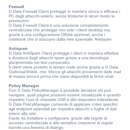
Firewall
G Data Firewall Client protegge in maniera sicura e efficace i
PC dagli attacchi esterni, senza limitarne in alcun modo le
prestazioni.
G Data Firewall Client è una soluzione completamente
centralizzata che protegge non solo i client desktop ma,
grazie a una configurazione Offsite opzional, anche i
notebook che si staccano dalla rete aziendale. Antispam
Antispam
G Data AntiSpam Client protegge i client in maniera effettiva
e duratura dagli attacchi spam grazie a una tecnologia
pluripremiata nei test comparativi.
Il client viene protetto in tempo reale anche grazie a G Data
OutbreakShield, che blocca gli attacchi provenienti dalle mail
di massa ancora prima che siano disponibili le firme virali .
Policy Manager
Con G Data PolicyManager è possibile decidere chi puó
navigare, quali pagine possono essere visualizzate e quando
impedire l'uso di chiavette USB e altri dispositivi indesiderati
G Data PolicyManager consente di applicare criteri specifici
agli endpoint aziendali per impedire attacchi e fughe di dati
interni alla rete.
Facile da installare e configurare, grazie alle regole di
accesso centralizzate e alla semplice creazione di regole
tramite una finestra di dialogo.