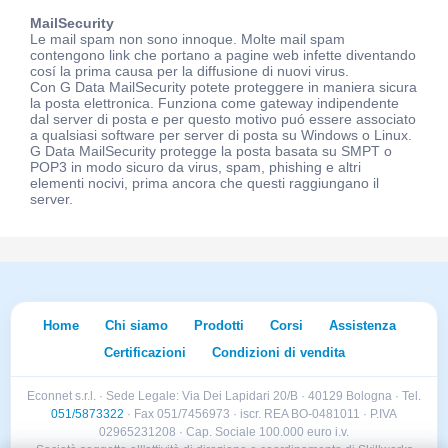
MailSecurity
Le mail spam non sono innoque. Molte mail spam
contengono link che portano a pagine web infette diventando
cosí la prima causa per la diffusione di nuovi virus.
Con G Data MailSecurity potete proteggere in maniera sicura
la posta elettronica. Funziona come gateway indipendente
dal server di posta e per questo motivo puó essere associato
a qualsiasi software per server di posta su Windows o Linux.
G Data MailSecurity protegge la posta basata su SMPT o
POP3 in modo sicuro da virus, spam, phishing e altri
elementi nocivi, prima ancora che questi raggiungano il
server.
Home
Chi siamo
Prodotti
Corsi
Assistenza
Certificazioni
Condizioni di vendita
Econnet s.r.l. · Sede Legale: Via Dei Lapidari 20/B · 40129 Bologna · Tel.
051/5873322
· Fax 051/7456973 · iscr. REA BO-0481011 · P.IVA
02965231208 · Cap. Sociale 100.000 euro i.v.