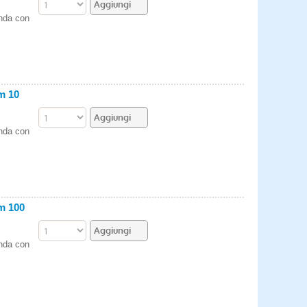
enda con
m 10
enda con
m 100
enda con