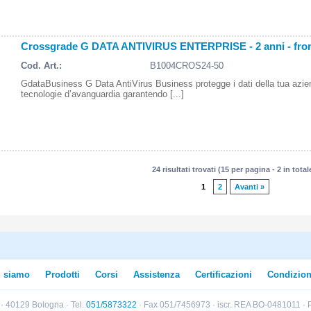
Crossgrade G DATA ANTIVIRUS ENTERPRISE - 2 anni - fro
Cod. Art.:
B1004CROS24-50
GdataBusiness G Data AntiVirus Business protegge i dati della tua azi
tecnologie d’avanguardia garantendo [...]
24 risultati trovati (15 per pagina - 2 in total
1
2
Avanti »
i siamo
Prodotti
Corsi
Assistenza
Certificazioni
Condizion
B · 40129 Bologna · Tel.
051/5873322
· Fax 051/7456973 · iscr. REA BO-0481011 · P