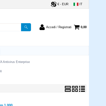
€ - EUR
IT
Accedi / Registrati
0,00
registrato
Sono un nuovo cliente
ordine inserisci il
Se non sei ancora registrato sul
a password e poi
nostro sito clicca sul pulsante
lsante "Accedi"
"Registrati"
utente:
 Antivirus Enterprise
e)
word:
la password?
m 1.000