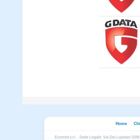
Home
Ch
Econnet s.r.l. · Sede Legale: Via Dei Lapidari 20/