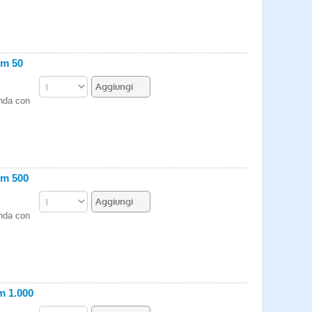
om 50
enda con
om 500
enda con
m 1.000