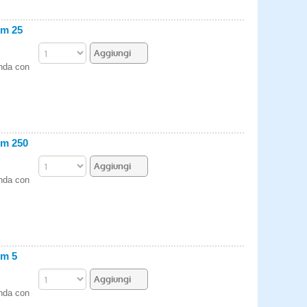
om 25
enda con
om 250
enda con
om 5
enda con