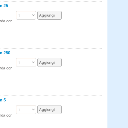
m 25
enda con
m 250
enda con
m 5
enda con