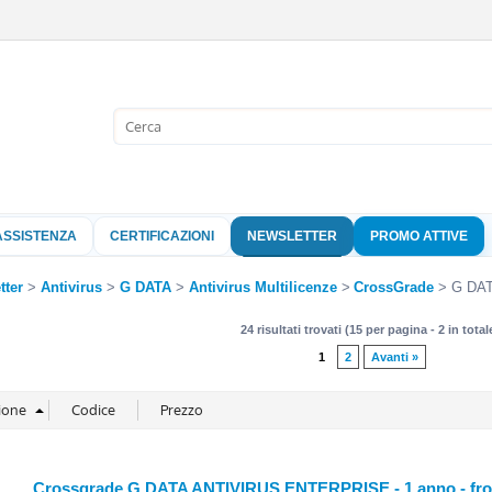
Sono già 
Per completare l'
nome utente e l
ASSISTENZA
CERTIFICAZIONI
NEWSLETTER
PROMO ATTIVE
clicca sul pu
Nome 
tter
Antivirus
G DATA
Antivirus Multilicenze
CrossGrade
G DATA
24 risultati trovati (15 per pagina - 2 in total
Pass
1
2
Avanti »
Hai perso 
Crossgrade G DATA ANTIVIRUS ENTERPRISE - 1 anno - fro