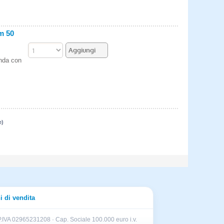
m 50
enda con
e)
i di vendita
.IVA 02965231208 · Cap. Sociale 100.000 euro i.v.