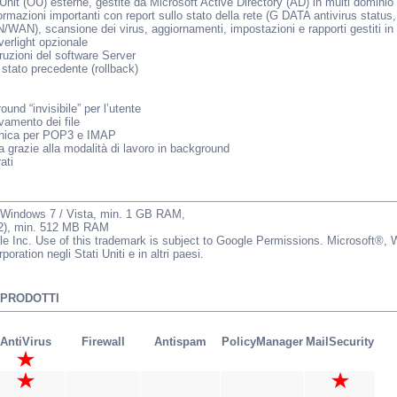
Unit (OU) esterne, gestite da Microsoft Active Directory (AD) in multi dominio
mazioni importanti con report sullo stato della rete (G DATA antivirus status, 
N/WAN), scansione dei virus, aggiornamenti, impostazioni e rapporti gestiti in
verlight opzionale
ruzioni del software Server
o stato precedente (rollback)
und “invisibile” per l’utente
evamento dei file
ronica per POP3 e IMAP
a grazie alla modalità di lavoro in background
ati
 / Windows 7 / Vista, min. 1 GB RAM,
P2), min. 512 MB RAM
gle Inc. Use of this trademark is subject to Google Permissions. Microsof
poration negli Stati Uniti e in altri paesi.
 PRODOTTI
AntiVirus
Firewall
Antispam
PolicyManager
MailSecurity