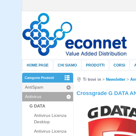
HOME PAGE
CHI SIAMO
PRODOTTI
CORSI
Categorie Prodotti
Ti trovi in
Newsletter
Ant
AntiSpam
Crossgrade G DATA AN
Antivirus
G DATA
Antivirus Licenza
Desktop
Antivirus Licenza