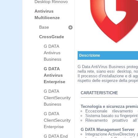
Desktop Rinnovo
Antivirus
Multilicenze
Base
CrossGrade
G DATA
Antivirus
Descrizione
Business
G Data AntiVirus Business protegge
G DATA
nella rete, siano essi desktop, no
Antivirus
Il processo d’installazione e di a
rispetto delle esigenze della propri
Enterprise
G DATA
CARATTERISTICHE
ClientSecurity
Business
Tecnologia e sicurezza premia
Eccezionale rilevamento
G DATA
Sistema basato su fingerprin
ClientSecurity
Rilevamento proattivo al
Enterprise
G DATA Management Server
Integrazione ActiveDirectory p
G DATA End