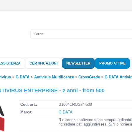
Sono già 
Per completare l'
nome utente e l
ASSISTENZA
CERTIFICAZIONI
NEWSLETTER
PROMO ATTIVE
clicca sul pu
Nome 
ivirus
G DATA
Antivirus Multilicenze
CrossGrade
G DATA Antivir
TIVIRUS ENTERPRISE - 2 anni - from 500
Pass
Cod. art.:
B1004CROS24-500
Marca:
G DATA
Hai perso 
*Le licenze software sono sempre ordinabil
richiedere dati aggiuntivi (es. S/N o nome i