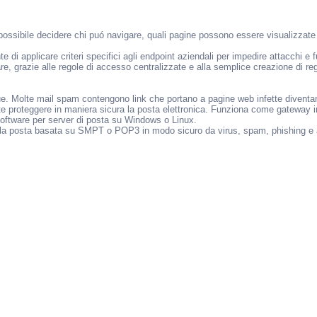
sibile decidere chi puó navigare, quali pagine possono essere visualizzate e 
i applicare criteri specifici agli endpoint aziendali per impedire attacchi e fug
are, grazie alle regole di accesso centralizzate e alla semplice creazione di reg
. Molte mail spam contengono link che portano a pagine web infette diventando
e proteggere in maniera sicura la posta elettronica. Funziona come gateway i
software per server di posta su Windows o Linux.
la posta basata su SMPT o POP3 in modo sicuro da virus, spam, phishing e alt