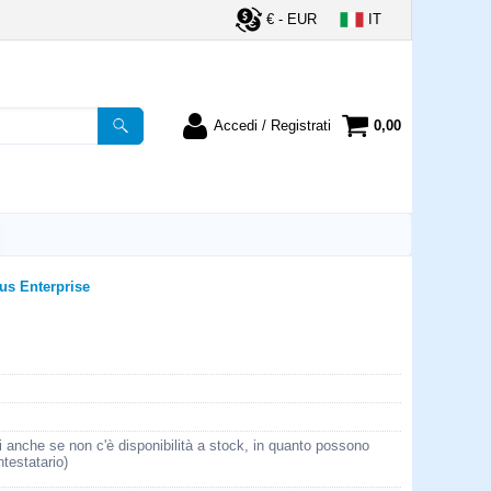
€ - EUR
IT
Accedi / Registrati
0,00
registrato
Sono un nuovo cliente
ordine inserisci il
Se non sei ancora registrato sul
a password e poi
nostro sito clicca sul pulsante
lsante "Accedi"
"Registrati"
utente:
us Enterprise
word:
la password?
i anche se non c'è disponibilità a stock, in quanto possono
ntestatario)