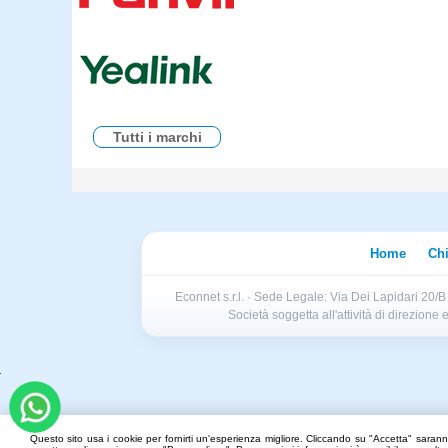
Tutti i marchi
Home
Ch
Econnet s.r.l. · Sede Legale: Via Dei Lapidari 20/
Società soggetta all'attività di direzion
Questo sito usa i cookie per fornirti un'esperienza migliore. Cliccando su "Accetta" saranno