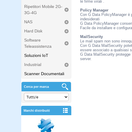
le firme virali .
Ripetitori Mobile 2G-
Policy Manager
3G-4G
Con G Data PolicyManager è pos
indesiderati
NAS
G Data PolicyManager consente d
Facile da installare e configur
Hard Disk
MailSecurity
Software
Le mail spam non sono innoque
Con G Data MailSecurity potet
Teleassistenza
essere associato a qualsiasi 
G Data MailSecurity protegge 
Soluzioni IoT
server.
Industrial
Scanner Documentali
Cerca per marca
Marchi distribuiti