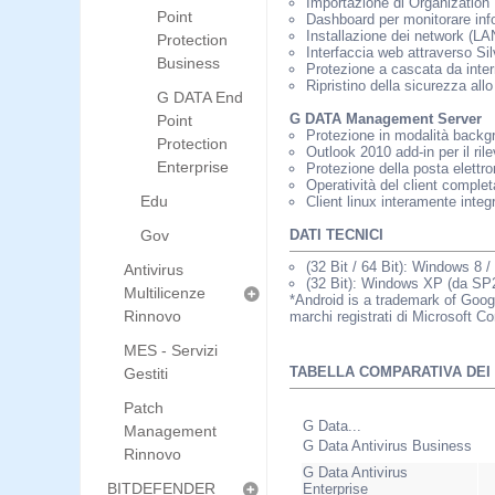
Importazione di Organization 
Point
Dashboard per monitorare infor
Installazione dei network (LA
Protection
Interfaccia web attraverso Sil
Business
Protezione a cascata da inter
Ripristino della sicurezza all
G DATA End
G DATA Management Server
Point
Protezione in modalità backgro
Protection
Outlook 2010 add-in per il ril
Enterprise
Protezione della posta elett
Operatività del client complet
Edu
Client linux interamente integr
Gov
DATI TECNICI
(32 Bit / 64 Bit): Windows 8
Antivirus
(32 Bit): Windows XP (da S
Multilicenze
*Android is a trademark of Goo
Rinnovo
marchi registrati di Microsoft Cor
MES - Servizi
TABELLA COMPARATIVA DEI
Gestiti
Patch
G Data...
Management
G Data Antivirus Business
Rinnovo
G Data Antivirus
BITDEFENDER
Enterprise