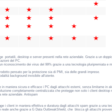
ge portatili, desktop e server presenti nella rete aziendale. Grazie a un doppi
tazioni del PC.
o un riconoscimento dei virus del 99% grazie a una tecnologia pluripremiata e 
rodotto pensato per la protezione sia di PMI, sia delle grandi imprese.
dalitá background invisibile all'utente.
 in maniera sicura e efficace i PC dagli attacchi esterni, senza limitarne in a
oluzione completamente centralizzata che protegge non solo i client desktop m
a rete aziendale. Antispam
e i client in maniera effettiva e duratura dagli attacchi spam grazie a una tec
mpo reale anche grazie a G Data OutbreakShield, che blocca gli attacchi proven