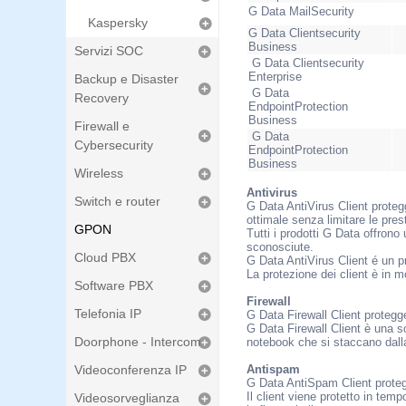
G Data MailSecurity
Kaspersky
G Data Clientsecurity
Business
Servizi SOC
G Data Clientsecurity
Enterprise
Backup e Disaster
G Data
Recovery
EndpointProtection
Business
Firewall e
G Data
Cybersecurity
EndpointProtection
Business
Wireless
Antivirus
Switch e router
G Data AntiVirus Client proteg
ottimale senza limitare le pres
GPON
Tutti i prodotti G Data offron
sconosciute.
Cloud PBX
G Data AntiVirus Client é un p
La protezione dei client è in mo
Software PBX
Firewall
Telefonia IP
G Data Firewall Client protegge
G Data Firewall Client è una s
Doorphone - Intercom
notebook che si staccano dall
Videoconferenza IP
Antispam
G Data AntiSpam Client protegg
Il client viene protetto in te
Videosorveglianza