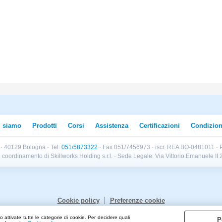
i siamo
Prodotti
Corsi
Assistenza
Certificazioni
Condizion
B · 40129 Bologna · Tel.
051/5873322
· Fax 051/7456973 · iscr. REA BO-0481011 · P
e e coordinamento di Skillworks Holding s.r.l. · Sede Legale: Via Vittorio Emanuele 
Cookie policy
Preferenze cookie
 attivate tutte le categorie di cookie. Per decidere quali
P