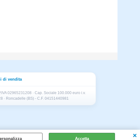
i di vendita
.IVA 02965231208 · Cap. Sociale 100.000 euro i.v.
II 28 · Roncadelle (BS) - C.F. 04151440981
ersonalizza
Accetta