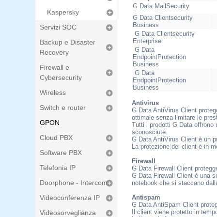
G Data MailSecurity
Kaspersky
G Data Clientsecurity
Business
Servizi SOC
G Data Clientsecurity
Enterprise
Backup e Disaster
G Data
Recovery
EndpointProtection
Business
Firewall e
G Data
Cybersecurity
EndpointProtection
Business
Wireless
Antivirus
Switch e router
G Data AntiVirus Client proteg
ottimale senza limitare le pres
GPON
Tutti i prodotti G Data offron
sconosciute.
Cloud PBX
G Data AntiVirus Client é un p
La protezione dei client è in mo
Software PBX
Firewall
Telefonia IP
G Data Firewall Client protegge
G Data Firewall Client è una s
Doorphone - Intercom
notebook che si staccano dall
Videoconferenza IP
Antispam
G Data AntiSpam Client protegg
Il client viene protetto in te
Videosorveglianza