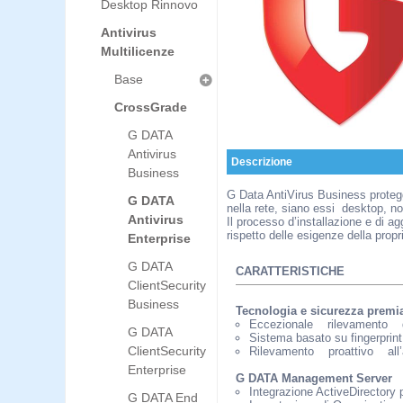
Desktop Rinnovo
Antivirus
Multilicenze
Base
CrossGrade
G DATA
Antivirus
Descrizione
Business
G Data AntiVirus Business protegge
G DATA
nella rete, siano essi desktop, no
Antivirus
Il processo d’installazione e di a
rispetto delle esigenze della propri
Enterprise
G DATA
CARATTERISTICHE
ClientSecurity
Business
Tecnologia e sicurezza premia
Eccezionale rilevamento
G DATA
Sistema basato su fingerprin
ClientSecurity
Rilevamento proattivo al
Enterprise
G DATA Management Server
Integrazione ActiveDirectory p
G DATA End