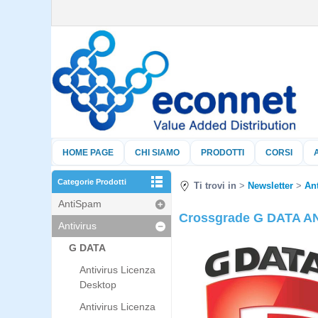
HOME PAGE
CHI SIAMO
PRODOTTI
CORSI
Categorie Prodotti
Ti trovi in
Newsletter
Ant
AntiSpam
Crossgrade G DATA AN
Antivirus
G DATA
Antivirus Licenza
Desktop
Antivirus Licenza