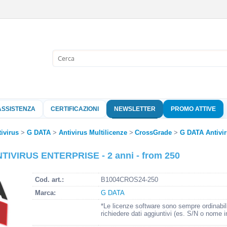
Sono già 
Per completare l'
nome utente e l
ASSISTENZA
CERTIFICAZIONI
NEWSLETTER
PROMO ATTIVE
clicca sul pu
Nome 
ivirus
G DATA
Antivirus Multilicenze
CrossGrade
G DATA Antivir
TIVIRUS ENTERPRISE - 2 anni - from 250
Pass
Cod. art.:
B1004CROS24-250
Marca:
G DATA
Hai perso 
*Le licenze software sono sempre ordinabil
richiedere dati aggiuntivi (es. S/N o nome i