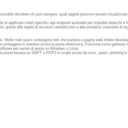
sibile decidere chi puó navigare, quali pagine possono essere visualizzate e 
i applicare criteri specifici agli endpoint aziendali per impedire attacchi e fug
are, grazie alle regole di accesso centralizzate e alla semplice creazione di reg
. Molte mail spam contengono link che portano a pagine web infette diventando
e proteggere in maniera sicura la posta elettronica. Funziona come gateway i
software per server di posta su Windows o Linux.
la posta basata su SMPT o POP3 in modo sicuro da virus, spam, phishing e alt