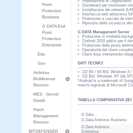
Importazione di Organization 
Point
Dashboard per monitorare infor
Installazione dei network (LA
Protection
Interfaccia web attraverso Sil
Business
Protezione a cascata da inter
Ripristino della sicurezza all
G DATA End
G DATA Management Server
Point
Protezione in modalità backgro
Protection
Outlook 2010 add-in per il ril
Enterprise
Protezione della posta elett
Operatività del client complet
Edu
Client linux interamente integr
Gov
DATI TECNICI
(32 Bit / 64 Bit): Windows 8
Antivirus
(32 Bit): Windows XP (da S
Multilicenze
*Android is a trademark of Goo
Rinnovo
marchi registrati di Microsoft Cor
MES - Servizi
TABELLA COMPARATIVA DEI
Gestiti
Patch
G Data...
Management
G Data Antivirus Business
Rinnovo
G Data Antivirus
BITDEFENDER
Enterprise