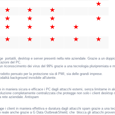
ge portatili, desktop e server presenti nella rete aziendale. Grazie a un doppi
tazioni del PC.
o un riconoscimento dei virus del 99% grazie a una tecnologia pluripremiata e 
rodotto pensato per la protezione sia di PMI, sia delle grandi imprese.
dalitá background invisibile all'utente.
 in maniera sicura e efficace i PC dagli attacchi esterni, senza limitarne in a
oluzione completamente centralizzata che protegge non solo i client desktop m
a rete aziendale. Antispam
e i client in maniera effettiva e duratura dagli attacchi spam grazie a una tec
mpo reale anche grazie a G Data OutbreakShield, che blocca gli attacchi proven