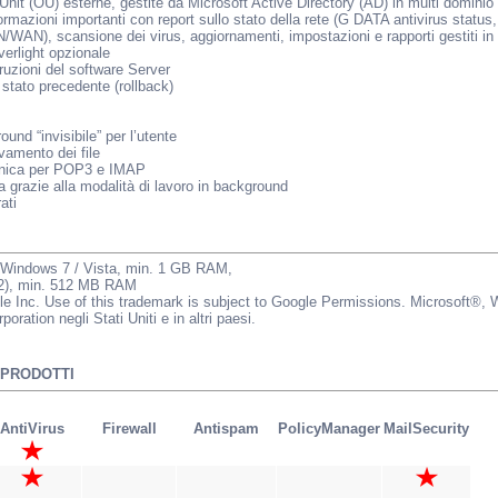
Unit (OU) esterne, gestite da Microsoft Active Directory (AD) in multi dominio
mazioni importanti con report sullo stato della rete (G DATA antivirus status, 
N/WAN), scansione dei virus, aggiornamenti, impostazioni e rapporti gestiti in
verlight opzionale
ruzioni del software Server
o stato precedente (rollback)
und “invisibile” per l’utente
evamento dei file
ronica per POP3 e IMAP
a grazie alla modalità di lavoro in background
ati
 / Windows 7 / Vista, min. 1 GB RAM,
P2), min. 512 MB RAM
gle Inc. Use of this trademark is subject to Google Permissions. Microsof
poration negli Stati Uniti e in altri paesi.
 PRODOTTI
AntiVirus
Firewall
Antispam
PolicyManager
MailSecurity