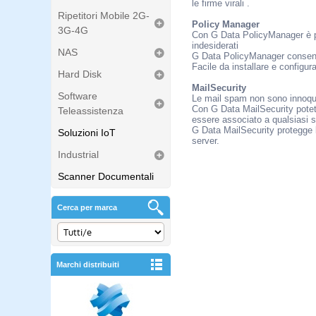
le firme virali .
Ripetitori Mobile 2G-
Policy Manager
3G-4G
Con G Data PolicyManager è pos
indesiderati
NAS
G Data PolicyManager consente d
Facile da installare e configur
Hard Disk
MailSecurity
Software
Le mail spam non sono innoque
Con G Data MailSecurity potet
Teleassistenza
essere associato a qualsiasi 
G Data MailSecurity protegge 
Soluzioni IoT
server.
Industrial
Scanner Documentali
Cerca per marca
Marchi distribuiti