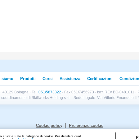
i siamo
Prodotti
Corsi
Assistenza
Certificazioni
Condizion
B · 40129 Bologna · Tel.
051/5873322
· Fax 051/7456973 · iscr. REA BO-0481011 · P
e e coordinamento di Skillworks Holding s.r.l. · Sede Legale: Via Vittorio Emanuele 
Cookie policy
Preferenze cookie
 attivate tutte le categorie di cookie. Per decidere quali
P