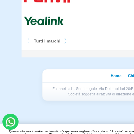
Tutti i marchi
Home
Ch
Econnet s.r.l. · Sede Legale: Via Dei Lapidari 20/
Società soggetta all'attività di direzion
Questo sito usa i cookie per fornirti un'esperienza migliore. Cliccando su "Accetta" saranno