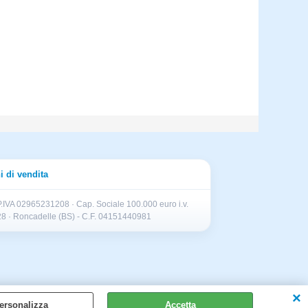
i di vendita
.IVA 02965231208 · Cap. Sociale 100.000 euro i.v.
II 28 · Roncadelle (BS) - C.F. 04151440981
ersonalizza
Accetta