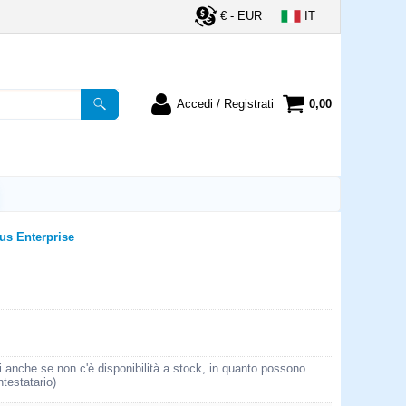
€ - EUR
IT
Accedi / Registrati
0,00
registrato
Sono un nuovo cliente
ordine inserisci il
Se non sei ancora registrato sul
a password e poi
nostro sito clicca sul pulsante
lsante "Accedi"
"Registrati"
utente:
us Enterprise
word:
la password?
i anche se non c'è disponibilità a stock, in quanto possono
ntestatario)