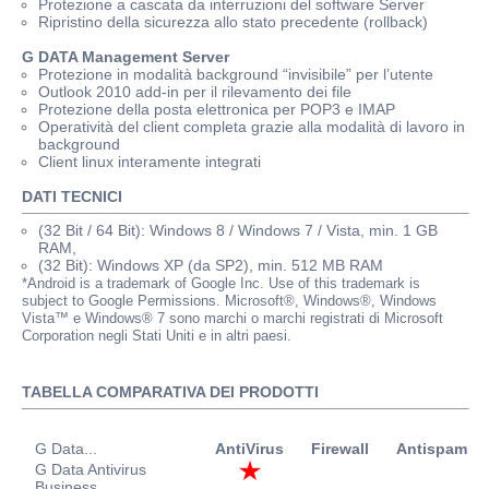
Protezione a cascata da interruzioni del software Server
Ripristino della sicurezza allo stato precedente (rollback)
G DATA Management Server
Protezione in modalità background “invisibile” per l’utente
Outlook 2010 add-in per il rilevamento dei file
Protezione della posta elettronica per POP3 e IMAP
Operatività del client completa grazie alla modalità di lavoro in
background
Client linux interamente integrati
DATI TECNICI
(32 Bit / 64 Bit): Windows 8 / Windows 7 / Vista, min. 1 GB
RAM,
(32 Bit): Windows XP (da SP2), min. 512 MB RAM
*Android is a trademark of Google Inc. Use of this trademark is
subject to Google Permissions. Microsoft®, Windows®, Windows
Vista™ e Windows® 7 sono marchi o marchi registrati di Microsoft
Corporation negli Stati Uniti e in altri paesi.
TABELLA COMPARATIVA DEI PRODOTTI
G Data...
AntiVirus
Firewall
Antispam
P
G Data Antivirus
Business