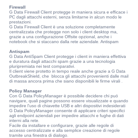
Firewall
G Data Firewall Client protegge in maniera sicura e efficace i
PC dagli attacchi esterni, senza limitarne in alcun modo le
prestazioni.
G Data Firewall Client è una soluzione completamente
centralizzata che protegge non solo i client desktop ma,
grazie a una configurazione Offsite opzional, anche i
notebook che si staccano dalla rete aziendale. Antispam
Antispam
G Data AntiSpam Client protegge i client in maniera effettiva
e duratura dagli attacchi spam grazie a una tecnologia
pluripremiata nei test comparativi.
Il client viene protetto in tempo reale anche grazie a G Data
OutbreakShield, che blocca gli attacchi provenienti dalle mail
di massa ancora prima che siano disponibili le firme virali .
Policy Manager
Con G Data PolicyManager è possibile decidere chi puó
navigare, quali pagine possono essere visualizzate e quando
impedire l'uso di chiavette USB e altri dispositivi indesiderati
G Data PolicyManager consente di applicare criteri specifici
agli endpoint aziendali per impedire attacchi e fughe di dati
interni alla rete.
Facile da installare e configurare, grazie alle regole di
accesso centralizzate e alla semplice creazione di regole
tramite una finestra di dialogo.