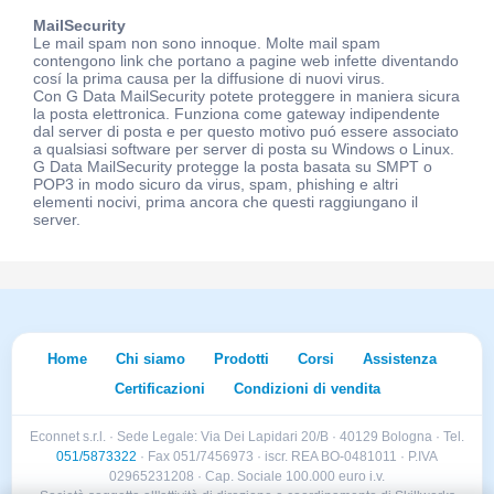
MailSecurity
Le mail spam non sono innoque. Molte mail spam
contengono link che portano a pagine web infette diventando
cosí la prima causa per la diffusione di nuovi virus.
Con G Data MailSecurity potete proteggere in maniera sicura
la posta elettronica. Funziona come gateway indipendente
dal server di posta e per questo motivo puó essere associato
a qualsiasi software per server di posta su Windows o Linux.
G Data MailSecurity protegge la posta basata su SMPT o
POP3 in modo sicuro da virus, spam, phishing e altri
elementi nocivi, prima ancora che questi raggiungano il
server.
Home
Chi siamo
Prodotti
Corsi
Assistenza
Certificazioni
Condizioni di vendita
Econnet s.r.l. · Sede Legale: Via Dei Lapidari 20/B · 40129 Bologna · Tel.
051/5873322
· Fax 051/7456973 · iscr. REA BO-0481011 · P.IVA
02965231208 · Cap. Sociale 100.000 euro i.v.