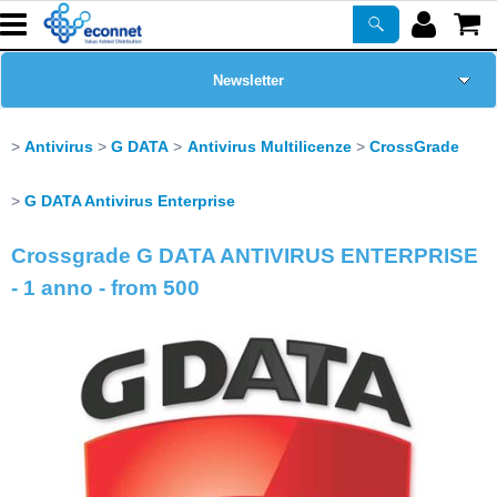
Newsletter
Home Page
Antivirus
G DATA
Antivirus Multilicenze
CrossGrade
Chi siamo
G DATA Antivirus Enterprise
Crossgrade G DATA ANTIVIRUS ENTERPRISE
Prodotti
- 1 anno - from 500
Corsi
ASSISTENZA
Certificazioni
PROMO ATTIVE