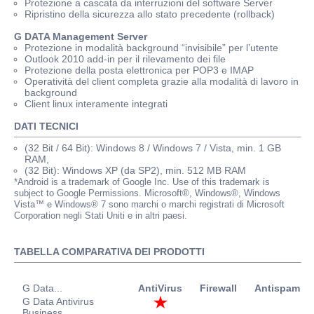
Protezione a cascata da interruzioni del software Server
Ripristino della sicurezza allo stato precedente (rollback)
G DATA Management Server
Protezione in modalità background “invisibile” per l’utente
Outlook 2010 add-in per il rilevamento dei file
Protezione della posta elettronica per POP3 e IMAP
Operatività del client completa grazie alla modalità di lavoro in
background
Client linux interamente integrati
DATI TECNICI
(32 Bit / 64 Bit): Windows 8 / Windows 7 / Vista, min. 1 GB
RAM,
(32 Bit): Windows XP (da SP2), min. 512 MB RAM
*Android is a trademark of Google Inc. Use of this trademark is
subject to Google Permissions. Microsoft®, Windows®, Windows
Vista™ e Windows® 7 sono marchi o marchi registrati di Microsoft
Corporation negli Stati Uniti e in altri paesi.
TABELLA COMPARATIVA DEI PRODOTTI
G Data...
AntiVirus
Firewall
Antispam
P
G Data Antivirus
Business