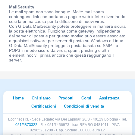
MailSecurity
Le mail spam non sono innoque. Molte mail spam
contengono link che portano a pagine web infette diventando
cosí la prima causa per la diffusione di nuovi virus.
Con G Data MailSecurity potete proteggere in maniera sicura
la posta elettronica. Funziona come gateway indipendente
dal server di posta e per questo motivo puó essere associato
a qualsiasi software per server di posta su Windows o Linux.
G Data MailSecurity protegge la posta basata su SMPT o
POP3 in modo sicuro da virus, spam, phishing e altri
elementi nocivi, prima ancora che questi raggiungano il
server.
Home
Chi siamo
Prodotti
Corsi
Assistenza
Certificazioni
Condizioni di vendita
Econnet s.r.l. · Sede Legale: Via Dei Lapidari 20/B · 40129 Bologna · Tel.
051/5873322
· Fax 051/7456973 · iscr. REA BO-0481011 · P.IVA
02965231208 · Cap. Sociale 100.000 euro i.v.