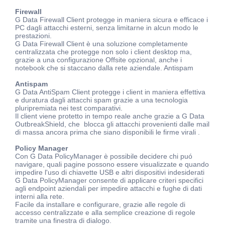
Firewall
G Data Firewall Client protegge in maniera sicura e efficace i
PC dagli attacchi esterni, senza limitarne in alcun modo le
prestazioni.
G Data Firewall Client è una soluzione completamente
centralizzata che protegge non solo i client desktop ma,
grazie a una configurazione Offsite opzional, anche i
notebook che si staccano dalla rete aziendale. Antispam
Antispam
G Data AntiSpam Client protegge i client in maniera effettiva
e duratura dagli attacchi spam grazie a una tecnologia
pluripremiata nei test comparativi.
Il client viene protetto in tempo reale anche grazie a G Data
OutbreakShield, che blocca gli attacchi provenienti dalle mail
di massa ancora prima che siano disponibili le firme virali .
Policy Manager
Con G Data PolicyManager è possibile decidere chi puó
navigare, quali pagine possono essere visualizzate e quando
impedire l'uso di chiavette USB e altri dispositivi indesiderati
G Data PolicyManager consente di applicare criteri specifici
agli endpoint aziendali per impedire attacchi e fughe di dati
interni alla rete.
Facile da installare e configurare, grazie alle regole di
accesso centralizzate e alla semplice creazione di regole
tramite una finestra di dialogo.