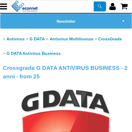
Newsletter
Home Page
Antivirus
G DATA
Antivirus Multilicenze
CrossGrade
Chi siamo
G DATA Antivirus Business
Crossgrade G DATA ANTIVIRUS BUSINESS - 2
Prodotti
anni - from 25
Corsi
ASSISTENZA
Certificazioni
PROMO ATTIVE