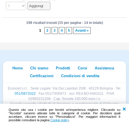
198 risultati trovati (15 per pagina - 14 in totale)
1
2
3
4
5
Avanti »
Home
Chi siamo
Prodotti
Corsi
Assistenza
Certificazioni
Condizioni di vendita
Econnet s.r.l. · Sede Legale: Via Dei Lapidari 20/B · 40129 Bologna · Tel.
051/5873322
· Fax 051/7456973 · iscr. REA BO-0481011 · P.IVA
02965231208 · Cap. Sociale 100.000 euro i.v.
Società soggetta all'attività di direzione e coordinamento di Skillworks
Holding s.r.l. · Sede Legale: Via Vittorio Emanuele II 28 · Roncadelle (BS)
Questo sito usa i cookie per fornirti un'esperienza migliore. Cliccando su
"Accetta" saranno attivate tutte le categorie di cookie. Per decidere quali
- C.F. 04151440981
accettare, cliccare invece su "Personalizza". Per maggiori informazioni è
possibile consultare la pagina
Cookie policy
.