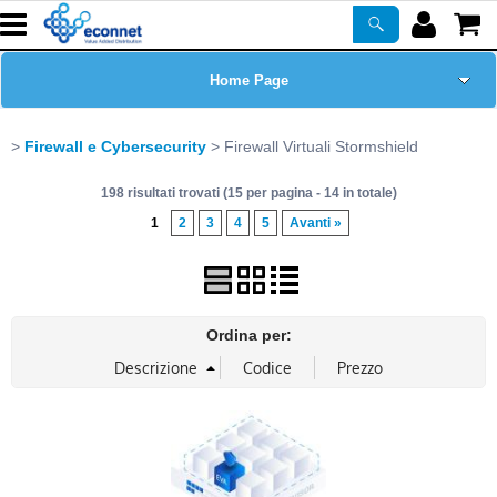
Home Page
Chi siamo
Firewall e Cybersecurity
Firewall Virtuali Stormshield
198 risultati trovati (15 per pagina - 14 in totale)
Prodotti
1
2
3
4
5
Avanti »
Corsi
ASSISTENZA
Ordina per:
Certificazioni
Newsletter
PROMO ATTIVE