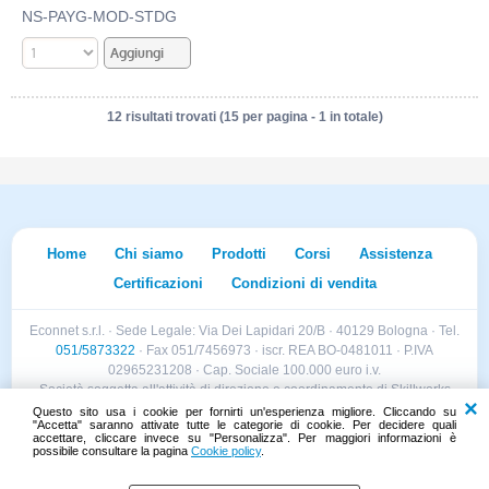
NS-PAYG-MOD-STDG
12 risultati trovati (15 per pagina - 1 in totale)
Home
Chi siamo
Prodotti
Corsi
Assistenza
Certificazioni
Condizioni di vendita
Econnet s.r.l. · Sede Legale: Via Dei Lapidari 20/B · 40129 Bologna · Tel.
051/5873322
· Fax 051/7456973 · iscr. REA BO-0481011 · P.IVA
02965231208 · Cap. Sociale 100.000 euro i.v.
Società soggetta all'attività di direzione e coordinamento di Skillworks
Holding s.r.l. · Sede Legale: Via Vittorio Emanuele II 28 · Roncadelle (BS)
Questo sito usa i cookie per fornirti un'esperienza migliore. Cliccando su
"Accetta" saranno attivate tutte le categorie di cookie. Per decidere quali
- C.F. 04151440981
accettare, cliccare invece su "Personalizza". Per maggiori informazioni è
possibile consultare la pagina
Cookie policy
.