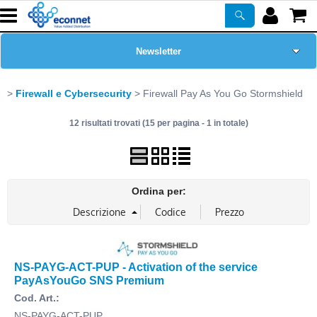
Newsletter
Home Page
Firewall e Cybersecurity
Firewall Pay As You Go Stormshield
12 risultati trovati (15 per pagina - 1 in totale)
Chi siamo
Prodotti
Ordina per:
Corsi
ASSISTENZA
NS-PAYG-ACT-PUP - Activation of the service
Certificazioni
PayAsYouGo SNS Premium
Cod. Art.:
PROMO ATTIVE
NS-PAYG-ACT-PUP