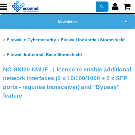
Newsletter
Home Page
Firewall e Cybersecurity
Firewall Industriali Stormshield
Chi siamo
Firewall Industriali Base Stormshield
NO-SNi20-NW-IF - Licence to enable additional
Prodotti
network interfaces (2 x 10/100/1000 + 2 x SFP
Corsi
ports - requires transceiver) and "Bypass"
feature
ASSISTENZA
Certificazioni
PROMO ATTIVE