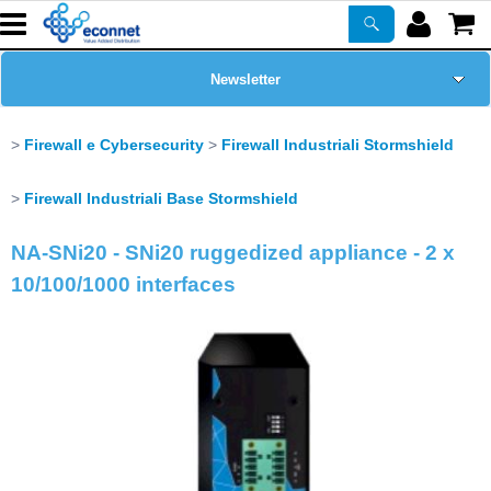
Newsletter
Home Page
Firewall e Cybersecurity
Firewall Industriali Stormshield
Chi siamo
Firewall Industriali Base Stormshield
NA-SNi20 - SNi20 ruggedized appliance - 2 x
Prodotti
10/100/1000 interfaces
Corsi
ASSISTENZA
Certificazioni
PROMO ATTIVE