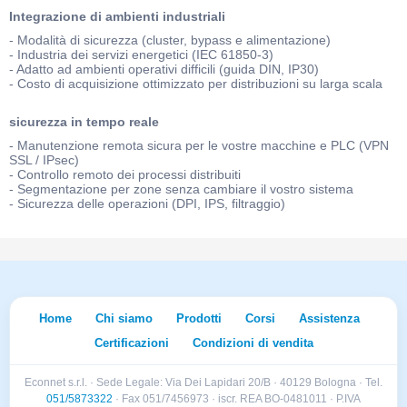
Integrazione di ambienti industriali
- Modalità di sicurezza (cluster, bypass e alimentazione)
- Industria dei servizi energetici (IEC 61850-3)
- Adatto ad ambienti operativi difficili (guida DIN, IP30)
- Costo di acquisizione ottimizzato per distribuzioni su larga scala
sicurezza in tempo reale
- Manutenzione remota sicura per le vostre macchine e PLC (VPN
SSL / IPsec)
- Controllo remoto dei processi distribuiti
- Segmentazione per zone senza cambiare il vostro sistema
- Sicurezza delle operazioni (DPI, IPS, filtraggio)
Home
Chi siamo
Prodotti
Corsi
Assistenza
Certificazioni
Condizioni di vendita
Econnet s.r.l. · Sede Legale: Via Dei Lapidari 20/B · 40129 Bologna · Tel.
051/5873322
· Fax 051/7456973 · iscr. REA BO-0481011 · P.IVA