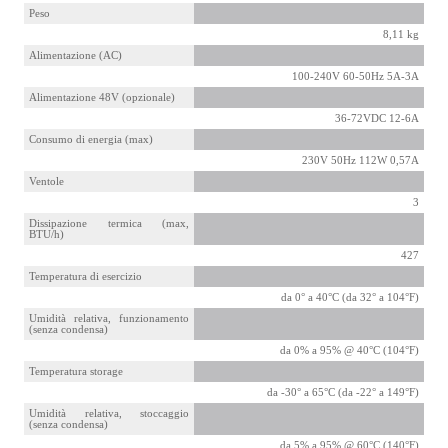
Peso
8,11 kg
Alimentazione (AC)
100-240V 60-50Hz 5A-3A
Alimentazione 48V (opzionale)
36-72VDC 12-6A
Consumo di energia (max)
230V 50Hz 112W 0,57A
Ventole
3
Dissipazione termica (max,
BTU/h)
427
Temperatura di esercizio
da 0° a 40°C (da 32° a 104°F)
Umidità relativa, funzionamento
(senza condensa)
da 0% a 95% @ 40°C (104°F)
Temperatura storage
da -30° a 65°C (da -22° a 149°F)
Umidità relativa, stoccaggio
(senza condensa)
da 5% a 95% @ 60°C (140°F)