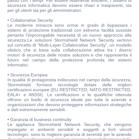
passo con i tempi. Per essere realmente efficienti, i sistemi di
sicurezza informatica devono essere chiari e trasparenti, sia
per gli utenti sia per gli amministratori.
• Collaborative Security
Le moderne minacce sono ormai in grado di bypassare i
sistemi di protezione tradizionali con estrema facilità sussiste
pertanto l’improrogabile necessità di un nuovo approccio alla
sicurezza.Le soluzioni Stormshield Network Security vertono
sul concetto di “Multi-Layer Collaborative Security”, un modello
olistico che si basa sulla collaborazione attiva tra i diversi
motori di sicurezza delle nostre soluzioni e che rappresenta il
futuro nel campo della protezione profonda dei sistemi
informatici.
• Sicurezza Europea
In qualità di protagonista indiscusso nel campo della sicurezza,
Stormshield fornisce tecnologie dotate delle migliori
certificazioni europee (EU RESTRICTED, NATO RESTRICTED,
EAL4+ e ANSSI). Le certificazioni e le qualifiche ottenute
offrono un livello di sicurezza ideale per tutte le aziende e
organizzazioni che devono proteggere informazioni strategiche
e dati estremamente sensibili.
• Garanzia di business continuity
Le appliance Stormshield Network Security, che vengono
impiegate in ambienti sensibili e soggetti a forti vincoli
tecnologici, sono la migliore garanzia di serenità per le aziende