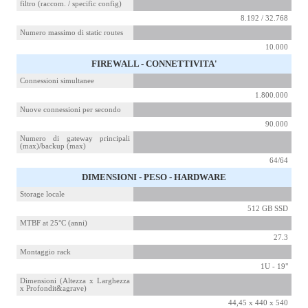
filtro (raccom. / specific config)
8.192 / 32.768
Numero massimo di static routes
10.000
FIREWALL - CONNETTIVITA'
Connessioni simultanee
1.800.000
Nuove connessioni per secondo
90.000
Numero di gateway principali
(max)/backup (max)
64/64
DIMENSIONI - PESO - HARDWARE
Storage locale
512 GB SSD
MTBF at 25°C (anni)
27.3
Montaggio rack
1U - 19"
Dimensioni (Altezza x Larghezza
x Profondit&agrave)
44,45 x 440 x 540