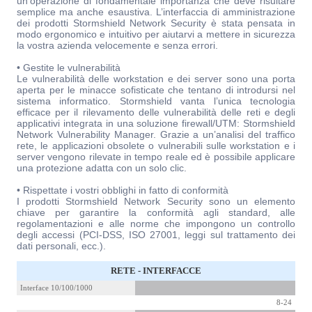
un’operazione di fondamentale importanza che deve risultare
semplice ma anche esaustiva. L’interfaccia di amministrazione
dei prodotti Stormshield Network Security è stata pensata in
modo ergonomico e intuitivo per aiutarvi a mettere in sicurezza
la vostra azienda velocemente e senza errori.
• Gestite le vulnerabilità
Le vulnerabilità delle workstation e dei server sono una porta
aperta per le minacce sofisticate che tentano di introdursi nel
sistema informatico. Stormshield vanta l’unica tecnologia
efficace per il rilevamento delle vulnerabilità delle reti e degli
applicativi integrata in una soluzione firewall/UTM: Stormshield
Network Vulnerability Manager. Grazie a un’analisi del traffico
rete, le applicazioni obsolete o vulnerabili sulle workstation e i
server vengono rilevate in tempo reale ed è possibile applicare
una protezione adatta con un solo clic.
• Rispettate i vostri obblighi in fatto di conformità
I prodotti Stormshield Network Security sono un elemento
chiave per garantire la conformità agli standard, alle
regolamentazioni e alle norme che impongono un controllo
degli accessi (PCI-DSS, ISO 27001, leggi sul trattamento dei
dati personali, ecc.).
RETE - INTERFACCE
Interface 10/100/1000
8-24