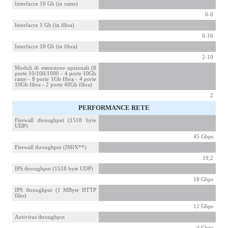
Interfacce 10 Gb (in rame)
0-8
Interfacce 1 Gb (in fibra)
0-16
Interfacce 10 Gb (in fibra)
2-10
Moduli di estensione opzionali (8
porte 10/100/1000 - 4 porte 10Gb
rame - 8 porte 1Gb fibra - 4 porte
10Gb fibra - 2 porte 40Gb fibra)
2
PERFORMANCE RETE
Firewall throughput (1518 byte
UDP)
45 Gbps
Firewall throughput (IMIX**)
19,2
IPS throughput (1518 byte UDP)
18 Gbps
IPS throughput (1 MByte HTTP
files)
12 Gbps
Antivirus throughput
4 Gbps