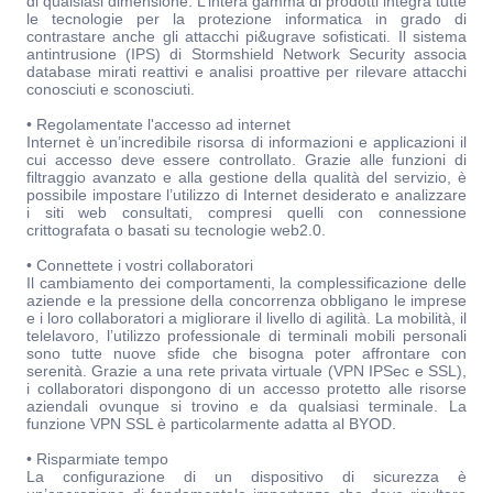
di qualsiasi dimensione. L’intera gamma di prodotti integra tutte
le tecnologie per la protezione informatica in grado di
contrastare anche gli attacchi pi&ugrave sofisticati. Il sistema
antintrusione (IPS) di Stormshield Network Security associa
database mirati reattivi e analisi proattive per rilevare attacchi
conosciuti e sconosciuti.
• Regolamentate l'accesso ad internet
Internet è un’incredibile risorsa di informazioni e applicazioni il
cui accesso deve essere controllato. Grazie alle funzioni di
filtraggio avanzato e alla gestione della qualità del servizio, è
possibile impostare l’utilizzo di Internet desiderato e analizzare
i siti web consultati, compresi quelli con connessione
crittografata o basati su tecnologie web2.0.
• Connettete i vostri collaboratori
Il cambiamento dei comportamenti, la complessificazione delle
aziende e la pressione della concorrenza obbligano le imprese
e i loro collaboratori a migliorare il livello di agilità. La mobilità, il
telelavoro, l’utilizzo professionale di terminali mobili personali
sono tutte nuove sfide che bisogna poter affrontare con
serenità. Grazie a una rete privata virtuale (VPN IPSec e SSL),
i collaboratori dispongono di un accesso protetto alle risorse
aziendali ovunque si trovino e da qualsiasi terminale. La
funzione VPN SSL è particolarmente adatta al BYOD.
• Risparmiate tempo
La configurazione di un dispositivo di sicurezza è