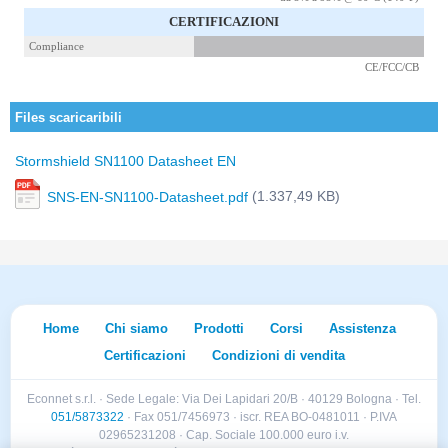
CERTIFICAZIONI
Compliance
CE/FCC/CB
Files scaricaribili
Stormshield SN1100 Datasheet EN
(1.337,49 KB)
SNS-EN-SN1100-Datasheet.pdf
Home
Chi siamo
Prodotti
Corsi
Assistenza
Certificazioni
Condizioni di vendita
Econnet s.r.l. · Sede Legale: Via Dei Lapidari 20/B · 40129 Bologna · Tel.
051/5873322
· Fax 051/7456973 · iscr. REA BO-0481011 · P.IVA
02965231208 · Cap. Sociale 100.000 euro i.v.