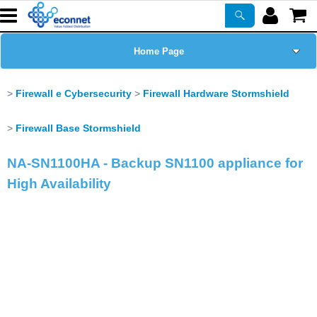
Home Page
Chi siamo
Firewall e Cybersecurity
Firewall Hardware Stormshield
Prodotti
Firewall Base Stormshield
NA-SN1100HA - Backup SN1100 appliance for
Corsi
High Availability
ASSISTENZA
Certificazioni
Newsletter
PROMO ATTIVE