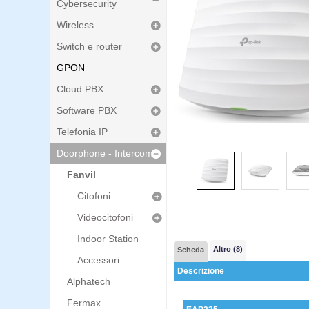
Cybersecurity
Wireless
Switch e router
GPON
Cloud PBX
Software PBX
Telefonia IP
Doorphone - Intercom
Fanvil
Citofoni
Videocitofoni
Indoor Station
Altro (8)
Scheda
Accessori
Descrizione
Alphatech
Fermax