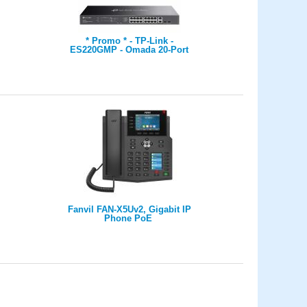
* Promo * - TP-Link -
ES220GMP - Omada 20-Port
Gigabit Easy Managed
Switch with 16-Port PoE+,
16× Gigabit PoE+ Ports, 2x
Gigabit Non-PoE Ports, 2×
Gigabit SFP Ports,
802.3at/af, 250 W PoE Power,
1U 19-inch Rack-mountable
Steel Case
Fanvil FAN-X5Uv2, Gigabit IP
Phone PoE