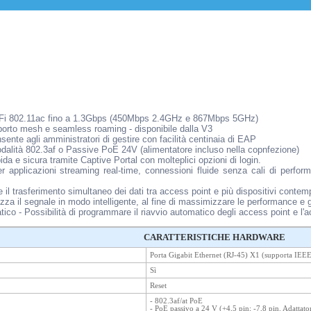
-Fi 802.11ac fino a 1.3Gbps (450Mbps 2.4GHz e 867Mbps 5GHz)
rto mesh e seamless roaming - disponibile dalla V3
ente agli amministratori di gestire con facilità centinaia di EAP
alità 802.3af o Passive PoE 24V (alimentatore incluso nella copnfezione)
ida e sicura tramite Captive Portal con molteplici opzioni di login.
applicazioni streaming real-time, connessioni fluide senza cali di performa
l trasferimento simultaneo dei dati tra access point e più dispositivi conte
zza il segnale in modo intelligente, al fine di massimizzare le performance e 
co - Possibilità di programmare il riavvio automatico degli access point e l'a
CARATTERISTICHE HARDWARE
Porta Gigabit Ethernet (RJ-45) X1 (supporta IEE
Sì
Reset
- 802.3af/at PoE
- PoE passivo a 24 V (+4,5 pin; -7,8 pin. Adattato