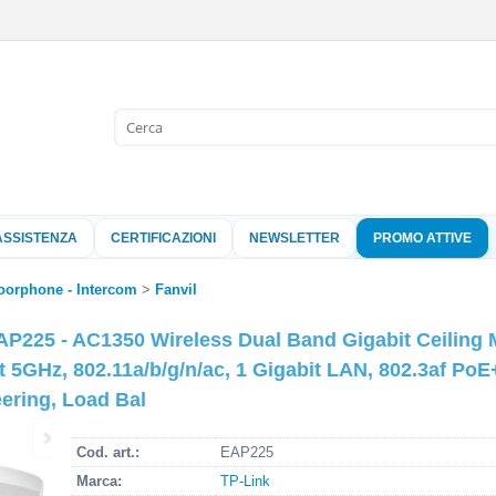
Sono già 
Per completare l'
nome utente e l
ASSISTENZA
CERTIFICAZIONI
NEWSLETTER
PROMO ATTIVE
clicca sul pu
Nome 
oorphone - Intercom
Fanvil
 EAP225 - AC1350 Wireless Dual Band Gigabit Ceili
Pass
 5GHz, 802.11a/b/g/n/ac, 1 Gigabit LAN, 802.3af Po
ering, Load Bal
Hai perso 
Cod. art.:
EAP225
Marca:
TP-Link