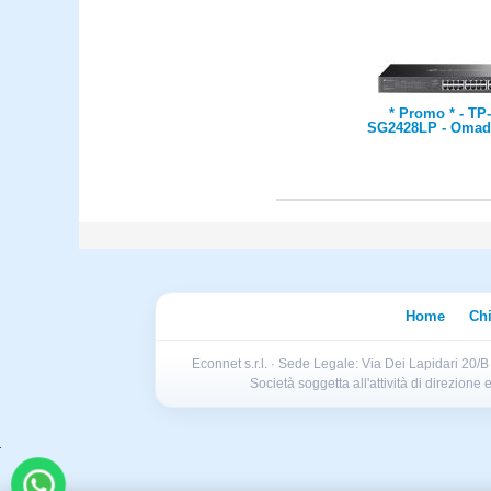
* Promo * - TP-
SG2428LP - Omada
Gigabit Smart Swi
16-Port PoE+, 24×
Ports (16×PoE+ an
PoE), 4× Gigabit S
16× 802.3at/af, 1
Power, 1U 19-inc
mountable Stee
Fanless, Integrat
Omada
Home
Ch
Econnet s.r.l. · Sede Legale: Via Dei Lapidari 20/
Società soggetta all'attività di direzion