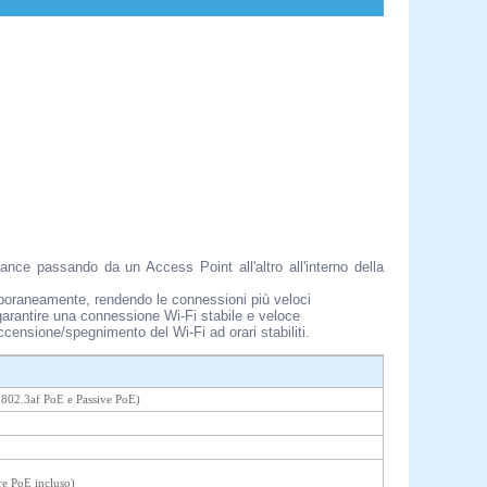
nce passando da un Access Point all'altro all'interno della
mporaneamente, rendendo le connessioni più veloci
garantire una connessione Wi-Fi stabile e veloce
ccensione/spegnimento del Wi-Fi ad orari stabiliti.
E802.3af PoE e Passive PoE)
re PoE incluso)