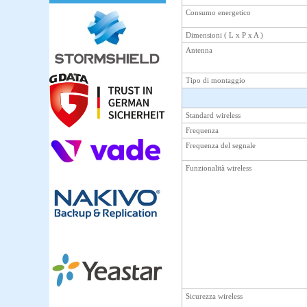
Consumo energetico
Dimensioni ( L x P x A )
Antenna
Tipo di montaggio
Standard wireless
Frequenza
Frequenza del segnale
Funzionalità wireless
Sicurezza wireless