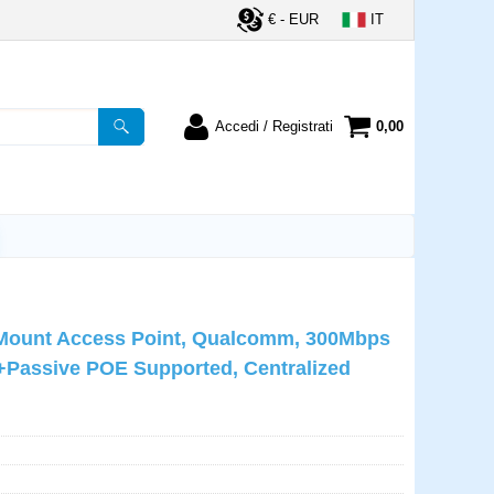
€ - EUR
IT
Accedi / Registrati
0,00
registrato
Sono un nuovo cliente
ordine inserisci il
Se non sei ancora registrato sul
a password e poi
nostro sito clicca sul pulsante
lsante "Accedi"
"Registrati"
utente:
ng Mount Access Point, Qualcomm, 300Mbps
word:
E+Passive POE Supported, Centralized
la password?