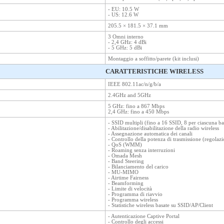
- EU: 10.5 W
- US: 12.6 W
205.5 × 181.5 × 37.1 mm
3 Omni interno
- 2,4 GHz: 4 dBi
- 5 GHz: 5 dBi
Montaggio a soffitto/parete (kit inclusi)
CARATTERISTICHE WIRELESS
IEEE 802.11ac/n/g/b/a
2.4GHz and 5GHz
5 GHz: fino a 867 Mbps
2,4 GHz: fino a 450 Mbps
- SSID multipli (fino a 16 SSID, 8 per ciascuna b
- Abilitazione/disabilitazione della radio wireless
- Assegnazione automatica dei canali
- Controllo della potenza di trasmissione (regolaz
- QoS (WMM)
- Roaming senza interruzioni
- Omada Mesh
- Band Steering
- Bilanciamento del carico
- MU-MIMO
- Airtime Fairness
- Beamforming
- Limite di velocità
- Programma di riavvio
- Programma wireless
- Statistiche wireless basate su SSID/AP/Client
- Autenticazione Captive Portal
- Controllo degli accessi