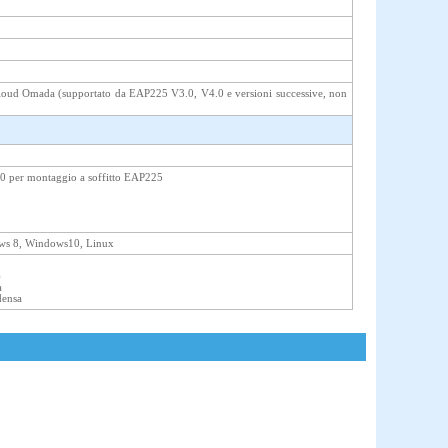
su cloud Omada (supportato da EAP225 V3.0, V4.0 e versioni successive, non
0 per montaggio a soffitto EAP225
ows 8, Windows10, Linux
)
a
densa