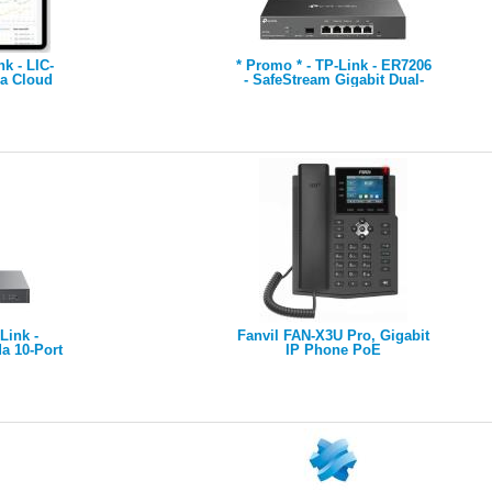
nk - LIC-
* Promo * - TP-Link - ER7206
a Cloud
- SafeStream Gigabit Dual-
 1-year
WAN VPN Router, 5 Gigabit
ne device
Ports, 1 Gigabit SFP WAN
port, 1 Gigabit RJ45 WAN
port and 2 Gigabit WAN/LAN
ports. Supports up to 100
IPsec LAN-to-LAN
connections, 50 OpenVPN
connections, 50 L2TP
connectio
Link -
Fanvil FAN-X3U Pro, Gigabit
 10-Port
IP Phone PoE
anaged
 PoE+, 1x
Ports, 1×
J45/SFP
123 W PoE
teel Case
ation with
ller, Fl