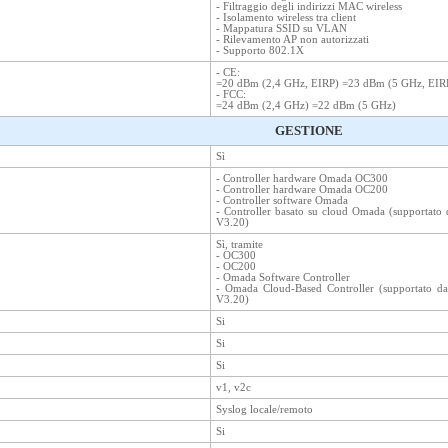
- Filtraggio degli indirizzi MAC wireless
- Isolamento wireless tra client
- Mappatura SSID su VLAN
- Rilevamento AP non autorizzati
- Supporto 802.1X
- CE:
=20 dBm (2,4 GHz, EIRP) =23 dBm (5 GHz, EIR
- FCC:
=24 dBm (2,4 GHz) =22 dBm (5 GHz)
GESTIONE
Sì
- Controller hardware Omada OC300
- Controller hardware Omada OC200
- Controller software Omada
- Controller basato su cloud Omada (supportato
V3.20)
Sì, tramite
- OC300
- OC200
- Omada Software Controller
- Omada Cloud-Based Controller (supportato d
V3.20)
Si
Si
Si
v1, v2c
Syslog locale/remoto
Si