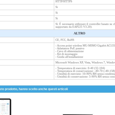
HTTP/HTTPS
Si
Si
Si
Sì. È necessario utilizzare il controller basato 
supportato da EAP225 V3.20).
ALTRO
CE, FCC, RoHS
- Access point wireless MU-MIMO Gigabit AC135
- Adattatore PoE passivo
- Cavo di alimentazione
- Kit di montaggio
- Guida all'installazione
Microsoft Windows XP, Vista, Windows 7, Wind
- Temperatura di esercizio: 0-40 (32-104)
- Temperatura di conservazione: -40-70 (-40-158
- Umidità di esercizio: 10-90% RH senza condens
- Umidità di conservazione: 5-90% RH senza con
sto prodotto, hanno scelto anche questi articoli