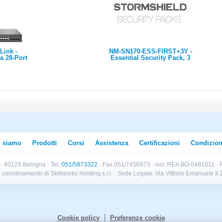
Link -
NM-SN170-ESS-FIRST+3Y -
 28-Port
Essential Security Pack, 3
tch with
years
 Gigabit
d 8× Non-
FP Slots,
50 W PoE
h Rack-
l Case,
ion with
i siamo
Prodotti
Corsi
Assistenza
Certificazioni
Condizion
B · 40129 Bologna · Tel.
051/5873322
· Fax 051/7456973 · iscr. REA BO-0481011 · P
e e coordinamento di Skillworks Holding s.r.l. · Sede Legale: Via Vittorio Emanuele 
Cookie policy
Preferenze cookie