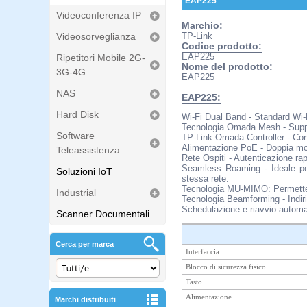
EAP225
Videoconferenza IP
Marchio:
Videosorveglianza
TP-Link
Codice prodotto:
EAP225
Ripetitori Mobile 2G-
Nome del prodotto:
3G-4G
EAP225
NAS
EAP225:
Hard Disk
Wi-Fi Dual Band - Standard Wi
Tecnologia Omada Mesh - Suppo
Software
TP-Link Omada Controller - Cons
Alimentazione PoE - Doppia mod
Teleassistenza
Rete Ospiti - Autenticazione rap
Seamless Roaming - Ideale per 
Soluzioni IoT
stessa rete.
Tecnologia MU-MIMO: Permette i
Industrial
Tecnologia Beamforming - Indiri
Schedulazione e riavvio automati
Scanner Documentali
Cerca per marca
Interfaccia
Blocco di sicurezza fisico
Tasto
Alimentazione
Marchi distribuiti