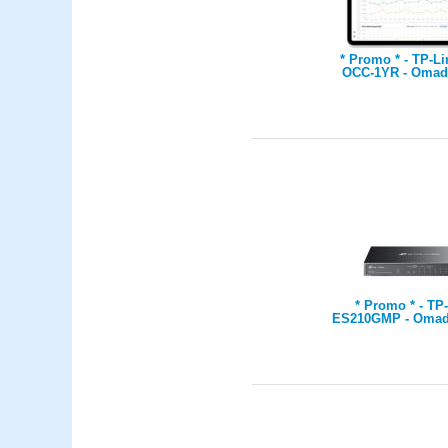
* Promo * - TP-Li
OCC-1YR - Omad
Based Controller
license fee for o
* Promo * - TP-
ES210GMP - Omada
Gigabit Easy M
Switch with 8-Port
Gigabit Non-PoE 
Combo Gigabit R
Port, 802.3at/af, 
Power, Desktop S
and Fanless, Integr
Omada SDN Contro