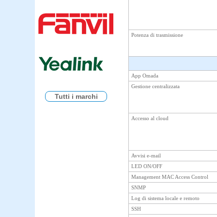
Potenza di trasmissione
App Omada
Gestione centralizzata
Tutti i marchi
Accesso al cloud
Avvisi e-mail
LED ON/OFF
Management MAC Access Control
SNMP
Log di sistema locale e remoto
SSH