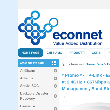
HOME PAGE
CHI SIAMO
PRODOTTI
CORSI
Categorie Prodotti
Ti trovi in
Home Page
D
AntiSpam
* Promo * - TP-Link -
Antivirus
at 2.4GHz + 867Mbps at
Servizi SOC
Management, Band Ste
Backup e Disaster
Recovery
Firewall e