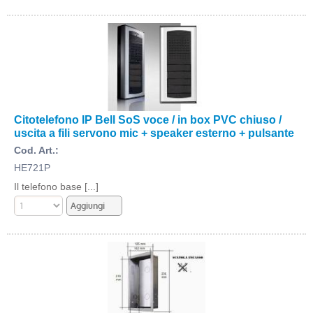
Citotelefono IP Bell SoS voce / in box PVC chiuso /
uscita a fili servono mic + speaker esterno + pulsante
Cod. Art.:
HE721P
Il telefono base [...]