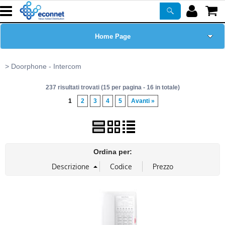
Home Page
Chi siamo
Doorphone - Intercom
237 risultati trovati (15 per pagina - 16 in totale)
Prodotti
1
2
3
4
5
Avanti »
Corsi
ASSISTENZA
Ordina per:
Certificazioni
Newsletter
PROMO ATTIVE