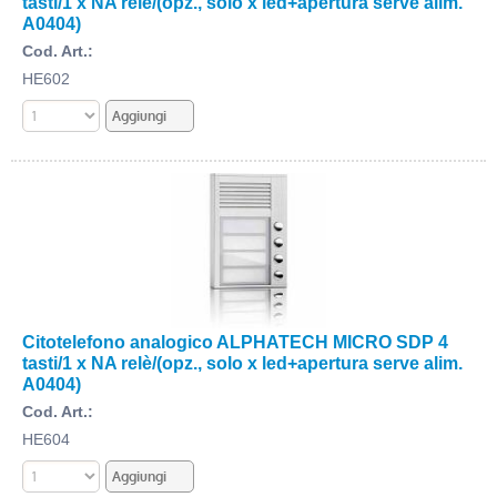
tasti/1 x NA relè/(opz., solo x led+apertura serve alim.
A0404)
Cod. Art.:
HE602
Citotelefono analogico ALPHATECH MICRO SDP 4
tasti/1 x NA relè/(opz., solo x led+apertura serve alim.
A0404)
Cod. Art.:
HE604