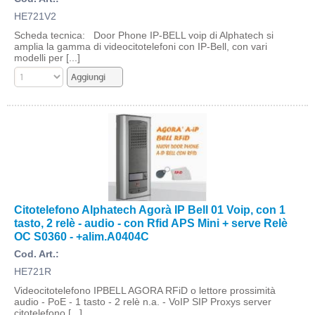
HE721V2
Scheda tecnica: Door Phone IP-BELL voip di Alphatech si
amplia la gamma di videocitotelefoni con IP-Bell, con vari
modelli per [...]
Citotelefono Alphatech Agorà IP Bell 01 Voip, con 1
tasto, 2 relè - audio - con Rfid APS Mini + serve Relè
OC S0360 - +alim.A0404C
Cod. Art.:
HE721R
Videocitotelefono IPBELL AGORA RFiD o lettore prossimità
audio - PoE - 1 tasto - 2 relè n.a. - VoIP SIP Proxys server
citotelefono [...]