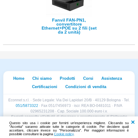
Fanvil FAN-PN1,
convertitore
Ethernet+POE su 2 fili (set
da 2 unità)
Home
Chi siamo
Prodotti
Corsi
Assistenza
Certificazioni
Condizioni di vendita
Econnet s.r.l. · Sede Legale: Via Dei Lapidari 20/B · 40129 Bologna · Tel.
051/5873322
· Fax 051/7456973 · iscr. REA BO-0481011 · P.IVA
02965231208 · Cap. Sociale 100.000 euro i.v.
Società soggetta all'attività di direzione e coordinamento di Skillworks
Holding s.r.l. · Sede Legale: Via Vittorio Emanuele II 28 · Roncadelle (BS)
Questo sito usa i cookie per fornirti un'esperienza migliore. Cliccando su
"Accetta" saranno attivate tutte le categorie di cookie. Per decidere quali
- C.F. 04151440981
accettare, cliccare invece su "Personalizza". Per maggiori informazioni è
possibile consultare la pagina
Cookie policy
.