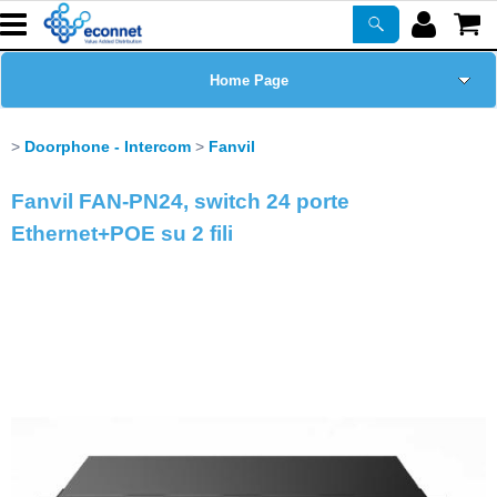
Home Page
Chi siamo
Doorphone - Intercom
Fanvil
Prodotti
Fanvil FAN-PN24, switch 24 porte
Ethernet+POE su 2 fili
Corsi
ASSISTENZA
Certificazioni
Newsletter
PROMO ATTIVE