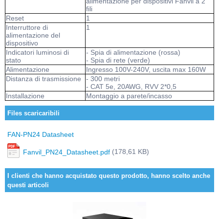
alimentazione per dispositivi Fanvil a 2
fili
Reset
1
Interruttore di
1
alimentazione del
dispositivo
Indicatori luminosi di
- Spia di alimentazione (rossa)
stato
- Spia di rete (verde)
Alimentazione
Ingresso 100V-240V, uscita max 160W
Distanza di trasmissione
- 300 metri
- CAT 5e, 20AWG, RVV 2*0,5
Installazione
Montaggio a parete/incasso
Files scaricaribili
FAN-PN24 Datasheet
(178,61 KB)
Fanvil_PN24_Datasheet.pdf
I clienti che hanno acquistato questo prodotto, hanno scelto anche
questi articoli