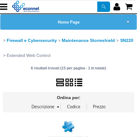
Home Page
Chi siamo
Firewall e Cybersecurity
Maintenance Stormshield
SN220
Prodotti
Extended Web Control
6 risultati trovati (15 per pagina - 1 in totale)
Corsi
ASSISTENZA
Ordina per:
Certificazioni
Newsletter
PROMO ATTIVE