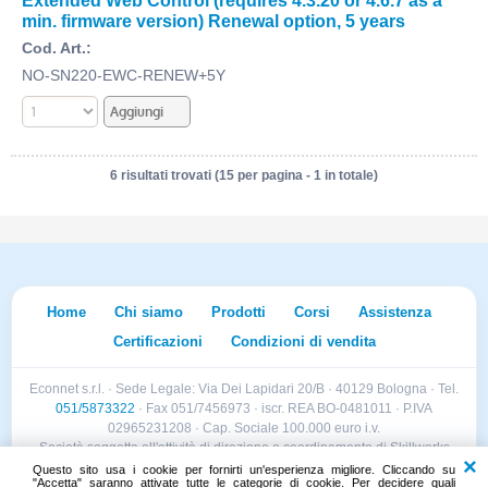
Extended Web Control (requires 4.3.20 or 4.6.7 as a
min. firmware version) Renewal option, 5 years
Cod. Art.:
NO-SN220-EWC-RENEW+5Y
6 risultati trovati (15 per pagina - 1 in totale)
Home
Chi siamo
Prodotti
Corsi
Assistenza
Certificazioni
Condizioni di vendita
Econnet s.r.l. · Sede Legale: Via Dei Lapidari 20/B · 40129 Bologna · Tel.
051/5873322
· Fax 051/7456973 · iscr. REA BO-0481011 · P.IVA
02965231208 · Cap. Sociale 100.000 euro i.v.
Società soggetta all'attività di direzione e coordinamento di Skillworks
Holding s.r.l. · Sede Legale: Via Vittorio Emanuele II 28 · Roncadelle (BS)
Questo sito usa i cookie per fornirti un'esperienza migliore. Cliccando su
"Accetta" saranno attivate tutte le categorie di cookie. Per decidere quali
- C.F. 04151440981